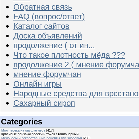
Обратная связь
FAQ (вопрос/ответ)
Каталог сайтов
Доска объявлений
продолжение ( от ин...
Что такое плотность мёда ???
продолжение 2 ( мнение форумча
мнение форумчан
Онлайн игры
Народные средства для врсстан
Сахарный сироп
Categories
Моя пасека на опушке леса
[417]
Красивые пейзажи пасеки и точок стационарный
Медоносы и лекарственные рецепты для здоровья
[206]