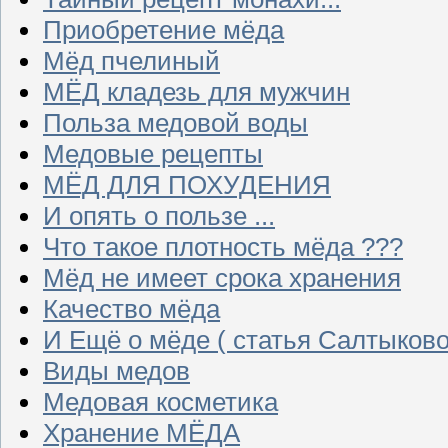
Приобретение мёда
Мёд пчелиный
МЁД кладезь для мужчин
Польза медовой воды
Медовые рецепты
МЁД ДЛЯ ПОХУДЕНИЯ
И опять о пользе ...
Что такое плотность мёда ???
Мёд не имеет срока хранения
Качество мёда
И Ещё о мёде ( статья Салтыково
Виды медов
Медовая косметика
Хранение МЁДА