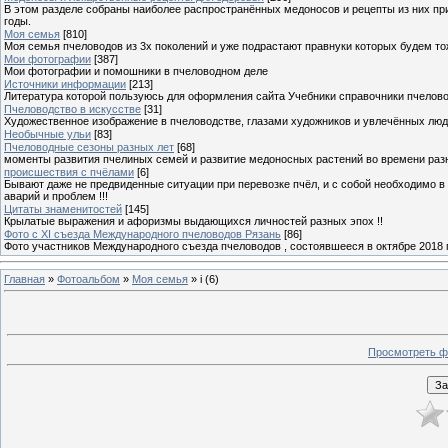
В этом разделе собраны наиболее распространённых медоносов и рецепты из них пр
годы.
Моя семья
[810]
Моя семья пчеловодов из 3х поколений и уже подрастают правнуки которых будем то
Мои фотографии
[387]
Мои фотографии и помошники в пчеловодном деле
Источники информации
[213]
Литература которой пользуюсь для оформления сайта Учебники справочники пчелов
Пчеловодство в искусстве
[31]
Художественное изображение в пчеловодстве, глазами художников и увлечённых лю
Необычные ульи
[83]
Пчеловодные сезоны разных лет
[68]
моменты развития пчелиных семей и развитие медоносных растений во времени разны
происшествия с пчёлами
[6]
Бывают даже не предвиденные ситуации при перевозке пчёл, и с собой необходимо в
аварий и проблем !!!
Цитаты знаменитостей
[145]
Крылатые выражения и афоризмы выдающихся личностей разных эпох !!
Фото с XI съезда Международного пчеловодов Рязань
[86]
Фото участников Международного съезда пчеловодов , состоявшееся в октябре 2018 
Главная
»
Фотоальбом
»
Моя семья
» i (6)
Просмотреть ф