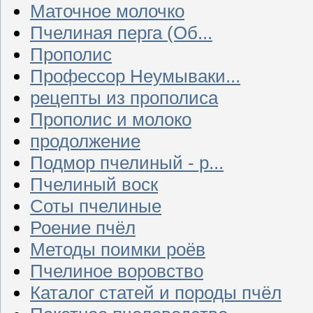
Маточное молочко
Пчелиная перга (Об...
Прополис
Профессор Неумываки...
рецепты из прополиса
Прополис и молоко
продолжение
Подмор пчелиный - р...
Пчелиный воск
Соты пчелиные
Роение пчёл
Методы поимки роёв
Пчелиное воровство
Каталог статей и породы пчёл