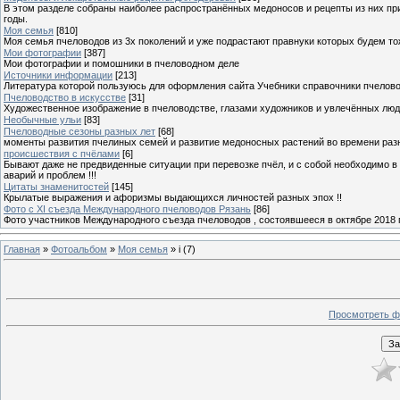
В этом разделе собраны наиболее распространённых медоносов и рецепты из них пр
годы.
Моя семья
[810]
Моя семья пчеловодов из 3х поколений и уже подрастают правнуки которых будем то
Мои фотографии
[387]
Мои фотографии и помошники в пчеловодном деле
Источники информации
[213]
Литература которой пользуюсь для оформления сайта Учебники справочники пчелов
Пчеловодство в искусстве
[31]
Художественное изображение в пчеловодстве, глазами художников и увлечённых лю
Необычные ульи
[83]
Пчеловодные сезоны разных лет
[68]
моменты развития пчелиных семей и развитие медоносных растений во времени разны
происшествия с пчёлами
[6]
Бывают даже не предвиденные ситуации при перевозке пчёл, и с собой необходимо в
аварий и проблем !!!
Цитаты знаменитостей
[145]
Крылатые выражения и афоризмы выдающихся личностей разных эпох !!
Фото с XI съезда Международного пчеловодов Рязань
[86]
Фото участников Международного съезда пчеловодов , состоявшееся в октябре 2018 
Главная
»
Фотоальбом
»
Моя семья
» i (7)
Просмотреть ф