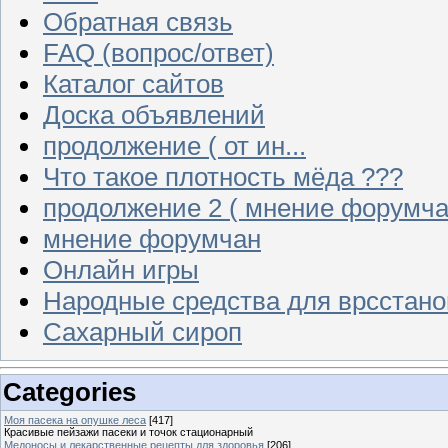
Обратная связь
FAQ (вопрос/ответ)
Каталог сайтов
Доска объявлений
продолжение ( от ин...
Что такое плотность мёда ???
продолжение 2 ( мнение форумча
мнение форумчан
Онлайн игры
Народные средства для врсстан
Сахарный сироп
Categories
Моя пасека на опушке леса
[417]
Красивые пейзажи пасеки и точок стационарный
Медоносы и лекарственные рецепты для здоровья
[206]