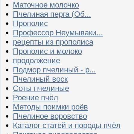
Маточное молочко
Пчелиная перга (Об...
Прополис
Профессор Неумываки...
рецепты из прополиса
Прополис и молоко
продолжение
Подмор пчелиный - р...
Пчелиный воск
Соты пчелиные
Роение пчёл
Методы поимки роёв
Пчелиное воровство
Каталог статей и породы пчёл