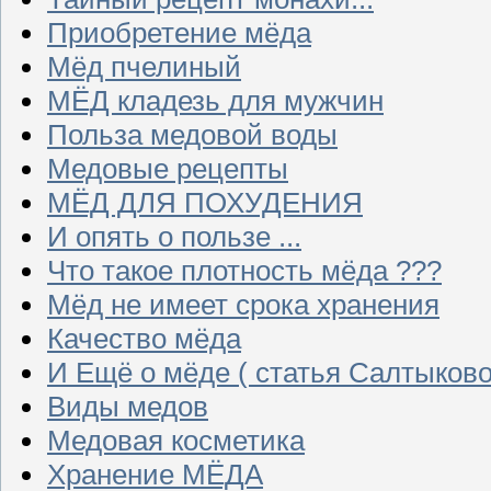
Приобретение мёда
Мёд пчелиный
МЁД кладезь для мужчин
Польза медовой воды
Медовые рецепты
МЁД ДЛЯ ПОХУДЕНИЯ
И опять о пользе ...
Что такое плотность мёда ???
Мёд не имеет срока хранения
Качество мёда
И Ещё о мёде ( статья Салтыково
Виды медов
Медовая косметика
Хранение МЁДА