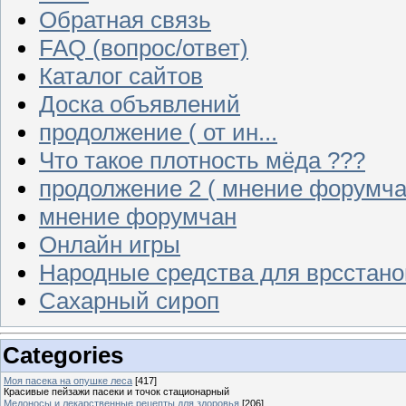
Обратная связь
FAQ (вопрос/ответ)
Каталог сайтов
Доска объявлений
продолжение ( от ин...
Что такое плотность мёда ???
продолжение 2 ( мнение форумча
мнение форумчан
Онлайн игры
Народные средства для врсстан
Сахарный сироп
Categories
Моя пасека на опушке леса
[417]
Красивые пейзажи пасеки и точок стационарный
Медоносы и лекарственные рецепты для здоровья
[206]