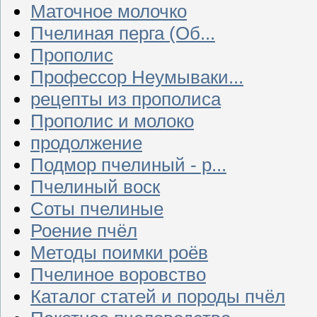
Маточное молочко
Пчелиная перга (Об...
Прополис
Профессор Неумываки...
рецепты из прополиса
Прополис и молоко
продолжение
Подмор пчелиный - р...
Пчелиный воск
Соты пчелиные
Роение пчёл
Методы поимки роёв
Пчелиное воровство
Каталог статей и породы пчёл