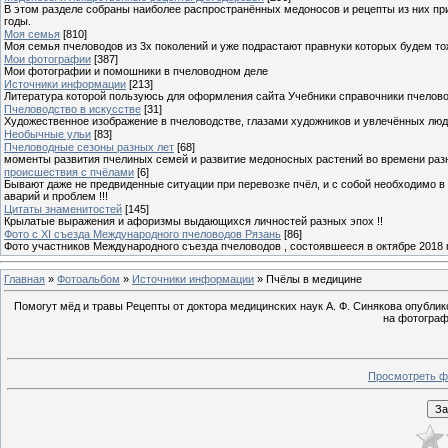
В этом разделе собраны наиболее распространённых медоносов и рецепты из них пр
годы.
Моя семья
[810]
Моя семья пчеловодов из 3х поколений и уже подрастают правнуки которых будем то
Мои фотографии
[387]
Мои фотографии и помошники в пчеловодном деле
Источники информации
[213]
Литература которой пользуюсь для оформления сайта Учебники справочники пчелов
Пчеловодство в искусстве
[31]
Художественное изображение в пчеловодстве, глазами художников и увлечённых лю
Необычные ульи
[83]
Пчеловодные сезоны разных лет
[68]
моменты развития пчелиных семей и развитие медоносных растений во времени разны
происшествия с пчёлами
[6]
Бывают даже не предвиденные ситуации при перевозке пчёл, и с собой необходимо в
аварий и проблем !!!
Цитаты знаменитостей
[145]
Крылатые выражения и афоризмы выдающихся личностей разных эпох !!
Фото с XI съезда Международного пчеловодов Рязань
[86]
Фото участников Международного съезда пчеловодов , состоявшееся в октябре 2018 
Главная
»
Фотоальбом
»
Источники информации
» Пчёлы в медицине
Помогут мёд и травы Рецепты от доктора медицинских наук А. Ф. Синякова опублик
на фотограф
Просмотреть ф