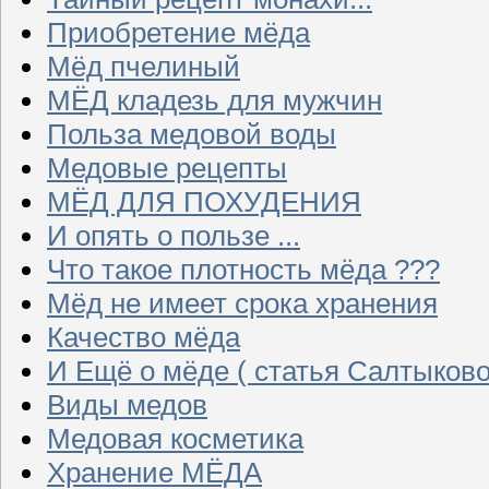
Приобретение мёда
Мёд пчелиный
МЁД кладезь для мужчин
Польза медовой воды
Медовые рецепты
МЁД ДЛЯ ПОХУДЕНИЯ
И опять о пользе ...
Что такое плотность мёда ???
Мёд не имеет срока хранения
Качество мёда
И Ещё о мёде ( статья Салтыково
Виды медов
Медовая косметика
Хранение МЁДА