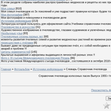
В этом разделе собраны наиболее распространённых медоносов и рецепты из них пр
годы.
Моя семья
[810]
Моя семья пчеловодов из 3х поколений и уже подрастают правнуки которых будем то
Мои фотографии
[387]
Мои фотографии и помошники в пчеловодном деле
Источники информации
[213]
Литература которой пользуюсь для оформления сайта Учебники справочники пчелов
Пчеловодство в искусстве
[31]
Художественное изображение в пчеловодстве, глазами художников и увлечённых лю
Необычные ульи
[83]
Пчеловодные сезоны разных лет
[68]
моменты развития пчелиных семей и развитие медоносных растений во времени разны
происшествия с пчёлами
[6]
Бывают даже не предвиденные ситуации при перевозке пчёл, и с собой необходимо в
аварий и проблем !!!
Цитаты знаменитостей
[145]
Крылатые выражения и афоризмы выдающихся личностей разных эпох !!
Фото с XI съезда Международного пчеловодов Рязань
[86]
Фото участников Международного съезда пчеловодов , состоявшееся в октябре 2018 
Главная
»
Фотоальбом
»
Источники информации
» Словарь Справочник пчеловода
Справочник пчеловода колхозных пасек Выпуск 1955 г http
Просмотреть ф