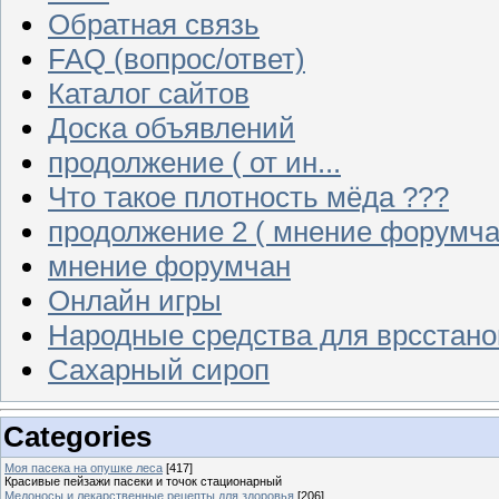
Обратная связь
FAQ (вопрос/ответ)
Каталог сайтов
Доска объявлений
продолжение ( от ин...
Что такое плотность мёда ???
продолжение 2 ( мнение форумча
мнение форумчан
Онлайн игры
Народные средства для врсстан
Сахарный сироп
Categories
Моя пасека на опушке леса
[417]
Красивые пейзажи пасеки и точок стационарный
Медоносы и лекарственные рецепты для здоровья
[206]