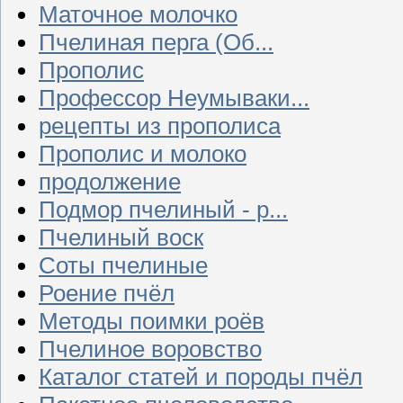
Маточное молочко
Пчелиная перга (Об...
Прополис
Профессор Неумываки...
рецепты из прополиса
Прополис и молоко
продолжение
Подмор пчелиный - р...
Пчелиный воск
Соты пчелиные
Роение пчёл
Методы поимки роёв
Пчелиное воровство
Каталог статей и породы пчёл