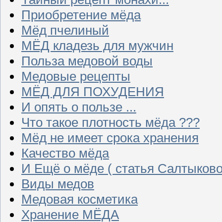
Приобретение мёда
Мёд пчелиный
МЁД кладезь для мужчин
Польза медовой воды
Медовые рецепты
МЁД ДЛЯ ПОХУДЕНИЯ
И опять о пользе ...
Что такое плотность мёда ???
Мёд не имеет срока хранения
Качество мёда
И Ещё о мёде ( статья Салтыково
Виды медов
Медовая косметика
Хранение МЁДА