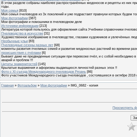
В этом разделе собраны наиболее распространённых медоносов и рецепты из них пр
годы.
Моя семья
[810]
Моя семья пчеловодов из 3х поколений и уже подрастают правнуки которых будем то
Мои фотографии
[387]
Мои фотографии и помошники в пчеловодном деле
Источники информации
[213]
Литература которой пользуюсь для оформления сайта Учебники справочники пчелов
Пчеловодство в искусстве
[31]
Художественное изображение в пчеловодстве, глазами художников и увлечённых лю
Необычные ульи
[83]
Пчеловодные сезоны разных лет
[68]
моменты развития пчелиных семей и развитие медоносных растений во времени разны
происшествия с пчёлами
[6]
Бывают даже не предвиденные ситуации при перевозке пчёл, и с собой необходимо в
аварий и проблем !!!
Цитаты знаменитостей
[145]
Крылатые выражения и афоризмы выдающихся личностей разных эпох !!
Фото с XI съезда Международного пчеловодов Рязань
[86]
Фото участников Международного съезда пчеловодов , состоявшееся в октябре 2018 
Главная
»
Фотоальбом
»
Мои фотографии
» IMG_0682 - копия
Просмотреть ф