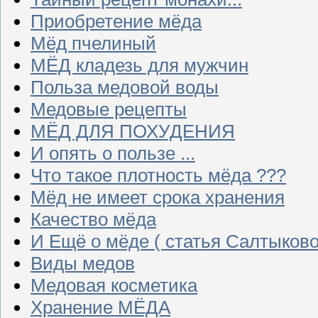
Приобретение мёда
Мёд пчелиный
МЁД кладезь для мужчин
Польза медовой воды
Медовые рецепты
МЁД ДЛЯ ПОХУДЕНИЯ
И опять о пользе ...
Что такое плотность мёда ???
Мёд не имеет срока хранения
Качество мёда
И Ещё о мёде ( статья Салтыково
Виды медов
Медовая косметика
Хранение МЁДА