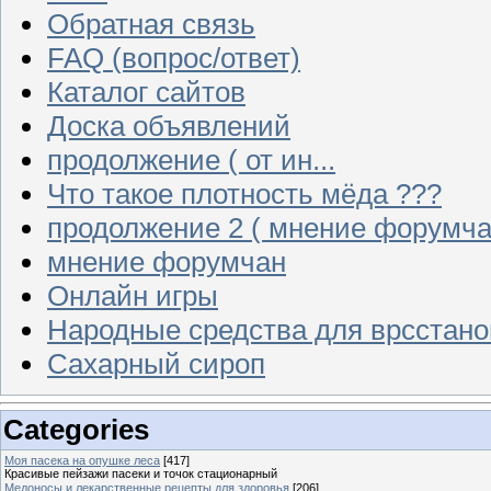
Обратная связь
FAQ (вопрос/ответ)
Каталог сайтов
Доска объявлений
продолжение ( от ин...
Что такое плотность мёда ???
продолжение 2 ( мнение форумча
мнение форумчан
Онлайн игры
Народные средства для врсстан
Сахарный сироп
Categories
Моя пасека на опушке леса
[417]
Красивые пейзажи пасеки и точок стационарный
Медоносы и лекарственные рецепты для здоровья
[206]