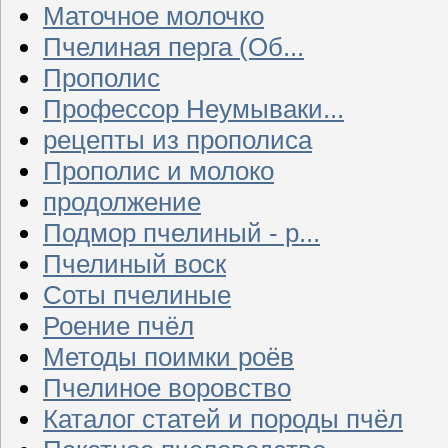
Маточное молочко
Пчелиная перга (Об...
Прополис
Профессор Неумываки...
рецепты из прополиса
Прополис и молоко
продолжение
Подмор пчелиный - р...
Пчелиный воск
Соты пчелиные
Роение пчёл
Методы поимки роёв
Пчелиное воровство
Каталог статей и породы пчёл