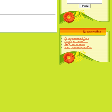
Друзья сайта
Официальный блог
Сообщество uCoz
FAQ по системе
Инструкции для uCoz