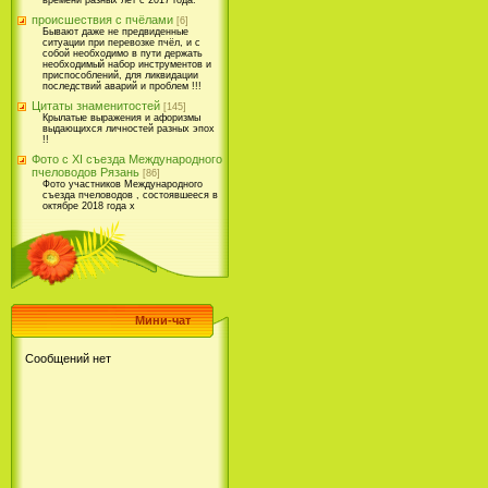
времени разных лет с 2017 года.
происшествия с пчёлами
[6]
Бывают даже не предвиденные
ситуации при перевозке пчёл, и с
собой необходимо в пути держать
необходимый набор инструментов и
приспособлений, для ликвидации
последствий аварий и проблем !!!
Цитаты знаменитостей
[145]
Крылатые выражения и афоризмы
выдающихся личностей разных эпох
!!
Фото с XI съезда Международного
пчеловодов Рязань
[86]
Фото участников Международного
съезда пчеловодов , состоявшееся в
октябре 2018 года х
Мини-чат