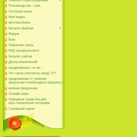
Пчеловодство - сам...
Гостевая книга
Моё видео
фотоальбомы
Каталог файлов
Форум
Блог
Обратная связь
FAQ (вопрос/ответ)
Каталог сайтов
Доска объявлений
продолжение ( от ин...
Что такое плотность мёда ???
продолжение 2 ( мнение
форумчан пчеловодного форума )
мнение форумчан
Онлайн игры
Народные средства для
врсстановления потенцим
Сахарный сироп