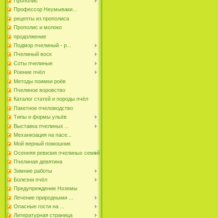
Прополис
Профессор Неумываки...
рецепты из прополиса
Прополис и молоко
продолжение
Подмор пчелиный - р...
Пчелиный воск
Соты пчелиные
Роение пчёл
Методы поимки роёв
Пчелиное воровство
Каталог статей и породы пчёл
Пакетное пчеловодство
Типы и формы ульёв
Выставка пчелиных ...
Механизация на пасе...
Мой верный помошник
Осенняя ревизия пчелиных семей
Пчелиная девятина
Зимние работы
Болезни пчёл
Предупреждение Ноземы
Лечение природными ...
Опасные гости на ...
Литературная страница