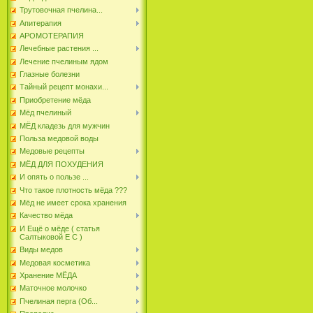
Трутовочная пчелина...
Апитерапия
АРОМОТЕРАПИЯ
Лечебные растения ...
Лечение пчелиным ядом
Глазные болезни
Тайный рецепт монахи...
Приобретение мёда
Мёд пчелиный
МЁД кладезь для мужчин
Польза медовой воды
Медовые рецепты
МЁД ДЛЯ ПОХУДЕНИЯ
И опять о пользе ...
Что такое плотность мёда ???
Мёд не имеет срока хранения
Качество мёда
И Ещё о мёде ( статья
Салтыковой Е С )
Виды медов
Медовая косметика
Хранение МЁДА
Маточное молочко
Пчелиная перга (Об...