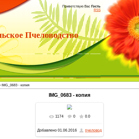
Приветствую Вас
Гость
RSS
ьское Пчеловодство
 IMG_0683 - копия
IMG_0683 - копия
1174
0
0.0
В реальном размере
Добавлено
01.06.2016
пчеловод
1600x900
/ 367.1Kb