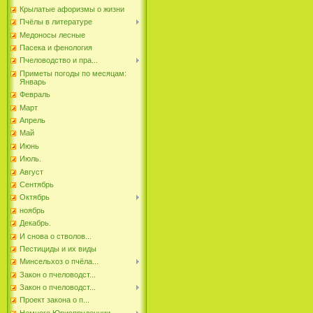
Крылатые афоризмы о жизни
Пчёлы в литературе
Медоносы лесные
Пасека и фенология
Пчеловодство и пра...
Приметы погоды по месяцам:
Январь
Февраль
Март
Апрель
Май
Июнь
Июль.
Август
Сентябрь
Октябрь
ноябрь
Декабрь.
И снова о стволов...
Пестициды и их виды
Минсельхоз о пчёла...
Закон о пчеловодст...
Закон о пчеловодст...
Проект закона о п...
Немного Юриспруденции