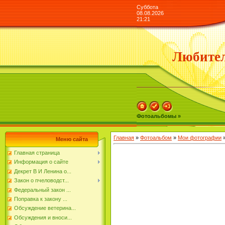
Суббота
08.08.2026
21:21
Любител
Фотоальбомы »
Главная
»
Фотоальбом
»
Мои фотографии
»
Меню сайта
Главная страница
Информация о сайте
Декрет В И Ленина о...
Закон о пчеловодст...
Федеральный закон ...
Поправка к закону ...
Обсуждение ветерина...
Обсуждения и вноси...