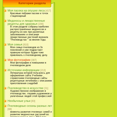
Категории раздела
Моя пасека на опушке леса
[417]
Красивые пейзажи пасеки и точок
стационарный
Медоносы и лекарственные
рецепты для здоровья
[206]
В этом разделе собраны наиболее
распространённых медоносов и
рецепты из них при различных
заболеваниях и описания
лекарственных растений журнала
"Пчеловодстао " за многие годы.
Моя семья
[810]
Моя семья пчеловодов из 3х
поколений и уже подрастают
правнуки которых будем тоже
привлекать к пчеловодному делу.
Мои фотографии
[387]
Мои фотографии и помошники в
пчеловодном деле
Источники информации
[213]
Литература которой пользуюсь для
оформления сайта Учебники
справочники пчеловодные сайты
рецептурные лечебники с описанием
приготовления снадобий
Пчеловодство в искусстве
[31]
Художественное изображение в
пчеловодстве, глазами художников и
увлечённых людей этой профессией
Необычные ульи
[83]
Пчеловодные сезоны разных лет
[68]
моменты развития пчелиных семей и
развитие медоносных растений во