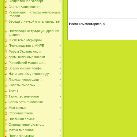
Общестенная эксперт...
Статья Кашковского
Резолюция III съезда пчеловодов
России
Беседа с наукой о пчеловодстве
Всего комментариев
:
0
!!!
Пчеловодные традиции древних
славян
О системе Меркурий
Пчеловодство в МИРЕ
Форум Украинских п...
промышленные пасеки
Российский Национал...
Всеросийская Конфе...
Начинающему пчеловоду
Лирика пчеловодов ...
Советы бывалых
Тесты
Таинство пчелиное
Стоимость пчелопаке...
Моя семья
Строение пчелы
Пчелиная семья
Определение силы с...
Матка пчелиная
Подсадка матки