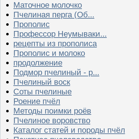
Маточное молочко
Пчелиная перга (Об...
Прополис
Профессор Неумываки...
рецепты из прополиса
Прополис и молоко
продолжение
Подмор пчелиный - р...
Пчелиный воск
Соты пчелиные
Роение пчёл
Методы поимки роёв
Пчелиное воровство
Каталог статей и породы пчёл