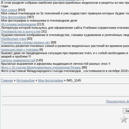
В этом разделе собраны наиболее распространённых медоносов и рецепты из них пр
годы.
Моя семья
[810]
Моя семья пчеловодов из 3х поколений и уже подрастают правнуки которых будем то
Мои фотографии
[387]
Мои фотографии и помошники в пчеловодном деле
Источники информации
[213]
Литература которой пользуюсь для оформления сайта Учебники справочники пчелов
Пчеловодство в искусстве
[31]
Художественное изображение в пчеловодстве, глазами художников и увлечённых лю
Необычные ульи
[83]
Пчеловодные сезоны разных лет
[68]
моменты развития пчелиных семей и развитие медоносных растений во времени разны
происшествия с пчёлами
[6]
Бывают даже не предвиденные ситуации при перевозке пчёл, и с собой необходимо в
аварий и проблем !!!
Цитаты знаменитостей
[145]
Крылатые выражения и афоризмы выдающихся личностей разных эпох !!
Фото с XI съезда Международного пчеловодов Рязань
[86]
Фото участников Международного съезда пчеловодов , состоявшееся в октябре 2018 
Главная
»
Фотоальбом
»
Мои фотографии
» IMG_1145
Просмотреть ф