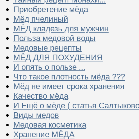
Приобретение мёда
Мёд пчелиный
МЁД кладезь для мужчин
Польза медовой воды
Медовые рецепты
МЁД ДЛЯ ПОХУДЕНИЯ
И опять о пользе ...
Что такое плотность мёда ???
Мёд не имеет срока хранения
Качество мёда
И Ещё о мёде ( статья Салтыково
Виды медов
Медовая косметика
Хранение МЁДА