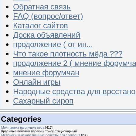
Обратная связь
FAQ (вопрос/ответ)
Каталог сайтов
Доска объявлений
продолжение ( от ин...
Что такое плотность мёда ???
продолжение 2 ( мнение форумча
мнение форумчан
Онлайн игры
Народные средства для врсстан
Сахарный сироп
Categories
Моя пасека на опушке леса
[417]
Красивые пейзажи пасеки и точок стационарный
Медоносы и лекарственные рецепты для здоровья
[206]