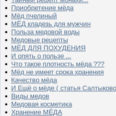
Приобретение мёда
Мёд пчелиный
МЁД кладезь для мужчин
Польза медовой воды
Медовые рецепты
МЁД ДЛЯ ПОХУДЕНИЯ
И опять о пользе ...
Что такое плотность мёда ???
Мёд не имеет срока хранения
Качество мёда
И Ещё о мёде ( статья Салтыково
Виды медов
Медовая косметика
Хранение МЁДА