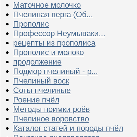
Маточное молочко
Пчелиная перга (Об...
Прополис
Профессор Неумываки...
рецепты из прополиса
Прополис и молоко
продолжение
Подмор пчелиный - р...
Пчелиный воск
Соты пчелиные
Роение пчёл
Методы поимки роёв
Пчелиное воровство
Каталог статей и породы пчёл