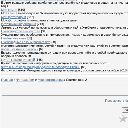
В этом разделе собраны наиболее распространённых медоносов и рецепты из них пр
годы.
Моя семья
[810]
Моя семья пчеловодов из 3х поколений и уже подрастают правнуки которых будем то
Мои фотографии
[387]
Мои фотографии и помошники в пчеловодном деле
Источники информации
[213]
Литература которой пользуюсь для оформления сайта Учебники справочники пчелов
Пчеловодство в искусстве
[31]
Художественное изображение в пчеловодстве, глазами художников и увлечённых лю
Необычные ульи
[83]
Пчеловодные сезоны разных лет
[68]
моменты развития пчелиных семей и развитие медоносных растений во времени разны
происшествия с пчёлами
[6]
Бывают даже не предвиденные ситуации при перевозке пчёл, и с собой необходимо в
аварий и проблем !!!
Цитаты знаменитостей
[145]
Крылатые выражения и афоризмы выдающихся личностей разных эпох !!
Фото с XI съезда Международного пчеловодов Рязань
[86]
Фото участников Международного съезда пчеловодов , состоявшееся в октябре 2018 
Главная
»
Фотоальбом
»
Мои фотографии
» Снимок гена 2
Просмотреть ф