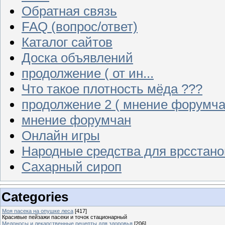
Обратная связь
FAQ (вопрос/ответ)
Каталог сайтов
Доска объявлений
продолжение ( от ин...
Что такое плотность мёда ???
продолжение 2 ( мнение форумча
мнение форумчан
Онлайн игры
Народные средства для врсстан
Сахарный сироп
Categories
Моя пасека на опушке леса
[417]
Красивые пейзажи пасеки и точок стационарный
Медоносы и лекарственные рецепты для здоровья
[206]