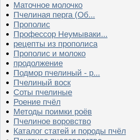
Маточное молочко
Пчелиная перга (Об...
Прополис
Профессор Неумываки...
рецепты из прополиса
Прополис и молоко
продолжение
Подмор пчелиный - р...
Пчелиный воск
Соты пчелиные
Роение пчёл
Методы поимки роёв
Пчелиное воровство
Каталог статей и породы пчёл