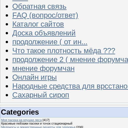
Обратная связь
FAQ (вопрос/ответ)
Каталог сайтов
Доска объявлений
продолжение ( от ин...
Что такое плотность мёда ???
продолжение 2 ( мнение форумча
мнение форумчан
Онлайн игры
Народные средства для врсстан
Сахарный сироп
Categories
Моя пасека на опушке леса
[417]
Красивые пейзажи пасеки и точок стационарный
Медоносы и лекарственные рецепты для здоровья
[206]