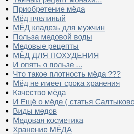
Приобретение мёда
Мёд пчелиный
МЁД кладезь для мужчин
Польза медовой воды
Медовые рецепты
МЁД ДЛЯ ПОХУДЕНИЯ
И опять о пользе ...
Что такое плотность мёда ???
Мёд не имеет срока хранения
Качество мёда
И Ещё о мёде ( статья Салтыково
Виды медов
Медовая косметика
Хранение МЁДА