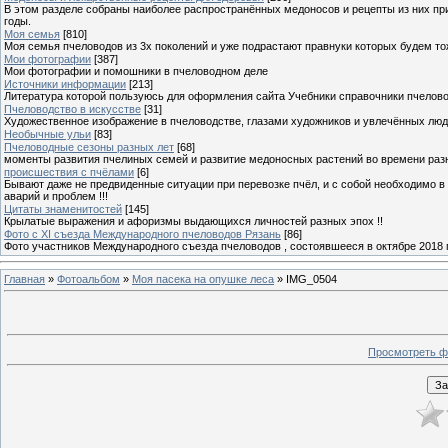
В этом разделе собраны наиболее распространённых медоносов и рецепты из них пр
годы.
Моя семья
[810]
Моя семья пчеловодов из 3х поколений и уже подрастают правнуки которых будем то
Мои фотографии
[387]
Мои фотографии и помошники в пчеловодном деле
Источники информации
[213]
Литература которой пользуюсь для оформления сайта Учебники справочники пчелов
Пчеловодство в искусстве
[31]
Художественное изображение в пчеловодстве, глазами художников и увлечённых лю
Необычные ульи
[83]
Пчеловодные сезоны разных лет
[68]
моменты развития пчелиных семей и развитие медоносных растений во времени разны
происшествия с пчёлами
[6]
Бывают даже не предвиденные ситуации при перевозке пчёл, и с собой необходимо в
аварий и проблем !!!
Цитаты знаменитостей
[145]
Крылатые выражения и афоризмы выдающихся личностей разных эпох !!
Фото с XI съезда Международного пчеловодов Рязань
[86]
Фото участников Международного съезда пчеловодов , состоявшееся в октябре 2018 
Главная
»
Фотоальбом
»
Моя пасека на опушке леса
» IMG_0504
Просмотреть ф