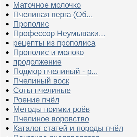
Маточное молочко
Пчелиная перга (Об...
Прополис
Профессор Неумываки...
рецепты из прополиса
Прополис и молоко
продолжение
Подмор пчелиный - р...
Пчелиный воск
Соты пчелиные
Роение пчёл
Методы поимки роёв
Пчелиное воровство
Каталог статей и породы пчёл