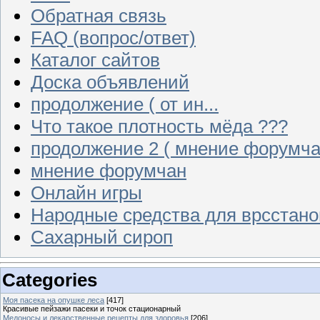
Обратная связь
FAQ (вопрос/ответ)
Каталог сайтов
Доска объявлений
продолжение ( от ин...
Что такое плотность мёда ???
продолжение 2 ( мнение форумча
мнение форумчан
Онлайн игры
Народные средства для врсстан
Сахарный сироп
Categories
Моя пасека на опушке леса
[417]
Красивые пейзажи пасеки и точок стационарный
Медоносы и лекарственные рецепты для здоровья
[206]