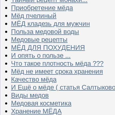
Приобретение мёда
Мёд пчелиный
МЁД кладезь для мужчин
Польза медовой воды
Медовые рецепты
МЁД ДЛЯ ПОХУДЕНИЯ
И опять о пользе ...
Что такое плотность мёда ???
Мёд не имеет срока хранения
Качество мёда
И Ещё о мёде ( статья Салтыково
Виды медов
Медовая косметика
Хранение МЁДА