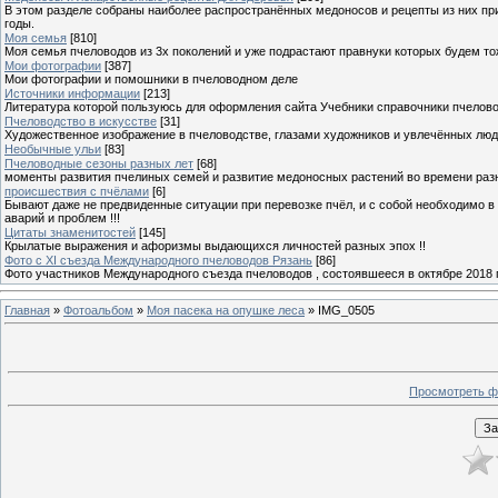
В этом разделе собраны наиболее распространённых медоносов и рецепты из них пр
годы.
Моя семья
[810]
Моя семья пчеловодов из 3х поколений и уже подрастают правнуки которых будем то
Мои фотографии
[387]
Мои фотографии и помошники в пчеловодном деле
Источники информации
[213]
Литература которой пользуюсь для оформления сайта Учебники справочники пчелов
Пчеловодство в искусстве
[31]
Художественное изображение в пчеловодстве, глазами художников и увлечённых лю
Необычные ульи
[83]
Пчеловодные сезоны разных лет
[68]
моменты развития пчелиных семей и развитие медоносных растений во времени разны
происшествия с пчёлами
[6]
Бывают даже не предвиденные ситуации при перевозке пчёл, и с собой необходимо в
аварий и проблем !!!
Цитаты знаменитостей
[145]
Крылатые выражения и афоризмы выдающихся личностей разных эпох !!
Фото с XI съезда Международного пчеловодов Рязань
[86]
Фото участников Международного съезда пчеловодов , состоявшееся в октябре 2018 
Главная
»
Фотоальбом
»
Моя пасека на опушке леса
» IMG_0505
Просмотреть ф