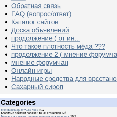
Обратная связь
FAQ (вопрос/ответ)
Каталог сайтов
Доска объявлений
продолжение ( от ин...
Что такое плотность мёда ???
продолжение 2 ( мнение форумча
мнение форумчан
Онлайн игры
Народные средства для врсстан
Сахарный сироп
Categories
Моя пасека на опушке леса
[417]
Красивые пейзажи пасеки и точок стационарный
Медоносы и лекарственные рецепты для здоровья
[206]