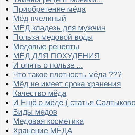
Приобретение мёда
Мёд пчелиный
МЁД кладезь для мужчин
Польза медовой воды
Медовые рецепты
МЁД ДЛЯ ПОХУДЕНИЯ
И опять о пользе ...
Что такое плотность мёда ???
Мёд не имеет срока хранения
Качество мёда
И Ещё о мёде ( статья Салтыково
Виды медов
Медовая косметика
Хранение МЁДА