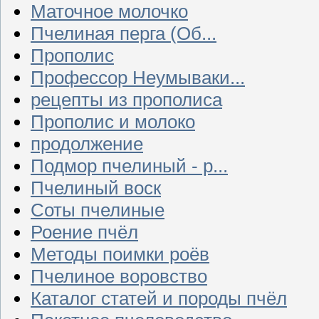
Маточное молочко
Пчелиная перга (Об...
Прополис
Профессор Неумываки...
рецепты из прополиса
Прополис и молоко
продолжение
Подмор пчелиный - р...
Пчелиный воск
Соты пчелиные
Роение пчёл
Методы поимки роёв
Пчелиное воровство
Каталог статей и породы пчёл