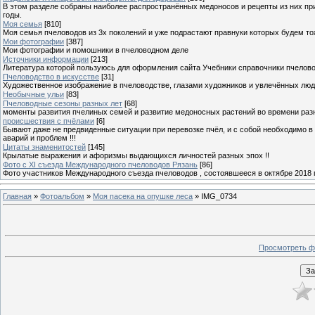
В этом разделе собраны наиболее распространённых медоносов и рецепты из них пр
годы.
Моя семья
[810]
Моя семья пчеловодов из 3х поколений и уже подрастают правнуки которых будем то
Мои фотографии
[387]
Мои фотографии и помошники в пчеловодном деле
Источники информации
[213]
Литература которой пользуюсь для оформления сайта Учебники справочники пчелов
Пчеловодство в искусстве
[31]
Художественное изображение в пчеловодстве, глазами художников и увлечённых лю
Необычные ульи
[83]
Пчеловодные сезоны разных лет
[68]
моменты развития пчелиных семей и развитие медоносных растений во времени разны
происшествия с пчёлами
[6]
Бывают даже не предвиденные ситуации при перевозке пчёл, и с собой необходимо в
аварий и проблем !!!
Цитаты знаменитостей
[145]
Крылатые выражения и афоризмы выдающихся личностей разных эпох !!
Фото с XI съезда Международного пчеловодов Рязань
[86]
Фото участников Международного съезда пчеловодов , состоявшееся в октябре 2018 
Главная
»
Фотоальбом
»
Моя пасека на опушке леса
» IMG_0734
Просмотреть ф