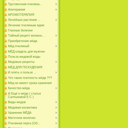
Трутовочная пчелина...
Апитерапия
АРОМОТЕРАПИЯ
Лечебные растения ...
Лечение пчелиным ядом
Глазные болезни
Тайный рецепт монахи...
Приобретение мёда
Мёд пчелиный
МЁД кладезь для мужчин
Польза медовой воды
Медовые рецепты
МЁД ДЛЯ ПОХУДЕНИЯ
И опять о пользе ...
Что такое плотность мёда ???
Мёд не имеет срока хранения
Качество мёда
И Ещё о мёде ( статья
Салтыковой Е С )
Виды медов
Медовая косметика
Хранение МЁДА
Маточное молочко
Пчелиная перга (Об...