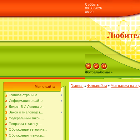
Суббота
08.08.2026
08:20
Любител
Фотоальбомы »
Главная
»
Фотоальбом
»
Моя пасека на оп
Меню сайта
Главная страница
Информация о сайте
Декрет В И Ленина о...
Закон о пчеловодст...
Федеральный закон ...
Поправка к закону ...
Обсуждение ветерина...
Обсуждения и вноси...