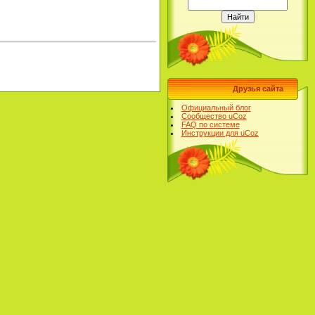
Друзья сайта
Официальный блог
Сообщество uCoz
FAQ по системе
Инструкции для uCoz