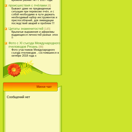
времени разных лет с 2017 года.
происшествия с пчёлами
[6]
Бывают даже не предвиденные
ситуации при перевозке пчёл, и с
собой необходимо в пути держать
необходимый набор инструментов и
приспособлений, для ликвидации
последствий аварий и проблем !!!
Цитаты знаменитостей
[145]
Крылатые выражения и афоризмы
выдающихся личностей разных эпох
!!
Фото с XI съезда Международного
пчеловодов Рязань
[86]
Фото участников Международного
съезда пчеловодов , состоявшееся в
октябре 2018 года х
Мини-чат