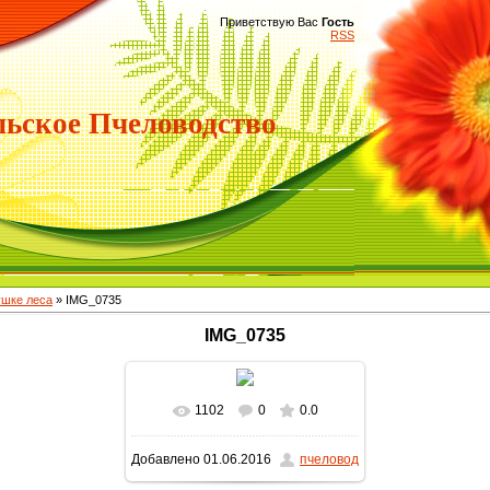
Приветствую Вас
Гость
RSS
ьское Пчеловодство
ушке леса
» IMG_0735
IMG_0735
1102
0
0.0
В реальном размере
Добавлено
01.06.2016
пчеловод
1600x900
/ 402.2Kb