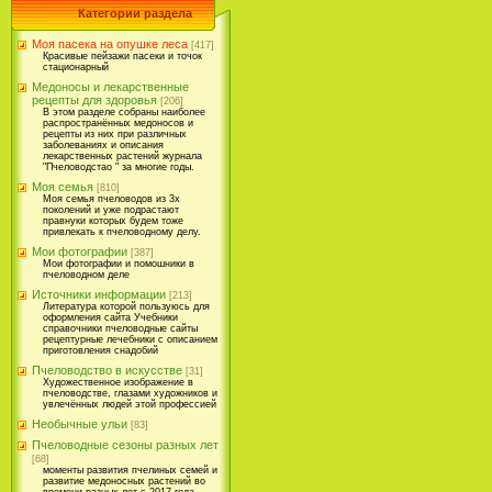
Категории раздела
Моя пасека на опушке леса
[417]
Красивые пейзажи пасеки и точок
стационарный
Медоносы и лекарственные
рецепты для здоровья
[206]
В этом разделе собраны наиболее
распространённых медоносов и
рецепты из них при различных
заболеваниях и описания
лекарственных растений журнала
"Пчеловодстао " за многие годы.
Моя семья
[810]
Моя семья пчеловодов из 3х
поколений и уже подрастают
правнуки которых будем тоже
привлекать к пчеловодному делу.
Мои фотографии
[387]
Мои фотографии и помошники в
пчеловодном деле
Источники информации
[213]
Литература которой пользуюсь для
оформления сайта Учебники
справочники пчеловодные сайты
рецептурные лечебники с описанием
приготовления снадобий
Пчеловодство в искусстве
[31]
Художественное изображение в
пчеловодстве, глазами художников и
увлечённых людей этой профессией
Необычные ульи
[83]
Пчеловодные сезоны разных лет
[68]
моменты развития пчелиных семей и
развитие медоносных растений во