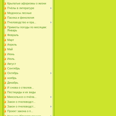
Крылатые афоризмы о жизни
Пчёлы в литературе
Медоносы лесные
Пасека и фенология
Пчеловодство и пра...
Приметы погоды по месяцам:
Январь
Февраль
Март
Апрель
Май
Июнь
Июль.
Август
Сентябрь
Октябрь
ноябрь
Декабрь.
И снова о стволов...
Пестициды и их виды
Минсельхоз о пчёла...
Закон о пчеловодст...
Закон о пчеловодст...
Проект закона о п...
Немного Юриспруденции