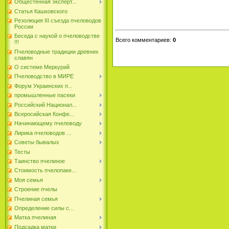
Общестенная эксперт...
Статья Кашковского
Резолюция III съезда пчеловодов
России
Беседа с наукой о пчеловодстве
Всего комментариев
:
0
!!!
Пчеловодные традиции древних
славян
О системе Меркурий
Пчеловодство в МИРЕ
Форум Украинских п...
промышленные пасеки
Российский Национал...
Всеросийская Конфе...
Начинающему пчеловоду
Лирика пчеловодов ...
Советы бывалых
Тесты
Таинство пчелиное
Стоимость пчелопаке...
Моя семья
Строение пчелы
Пчелиная семья
Определение силы с...
Матка пчелиная
Подсадка матки