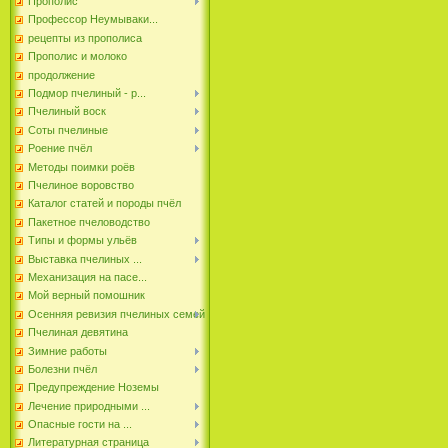
Прополис
Профессор Неумываки...
рецепты из прополиса
Прополис и молоко
продолжение
Подмор пчелиный - р...
Пчелиный воск
Соты пчелиные
Роение пчёл
Методы поимки роёв
Пчелиное воровство
Каталог статей и породы пчёл
Пакетное пчеловодство
Типы и формы ульёв
Выставка пчелиных ...
Механизация на пасе...
Мой верный помошник
Осенняя ревизия пчелиных семей
Пчелиная девятина
Зимние работы
Болезни пчёл
Предупреждение Ноземы
Лечение природными ...
Опасные гости на ...
Литературная страница