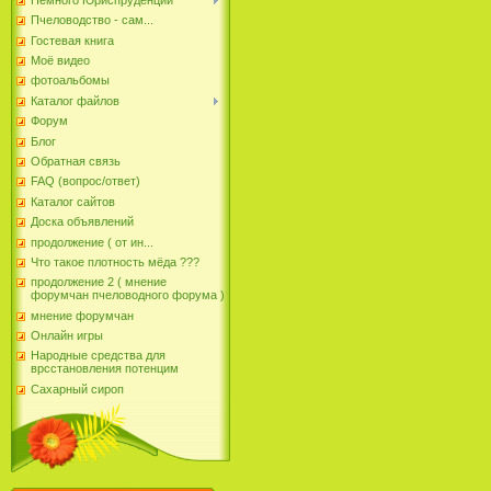
Пчеловодство - сам...
Гостевая книга
Моё видео
фотоальбомы
Каталог файлов
Форум
Блог
Обратная связь
FAQ (вопрос/ответ)
Каталог сайтов
Доска объявлений
продолжение ( от ин...
Что такое плотность мёда ???
продолжение 2 ( мнение
форумчан пчеловодного форума )
мнение форумчан
Онлайн игры
Народные средства для
врсстановления потенцим
Сахарный сироп