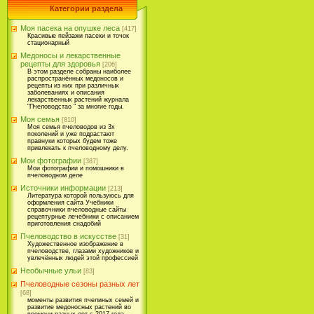
Категории раздела
Моя пасека на опушке леса
[417]
Красивые пейзажи пасеки и точок
стационарный
Медоносы и лекарственные
рецепты для здоровья
[206]
В этом разделе собраны наиболее
распространённых медоносов и
рецепты из них при различных
заболеваниях и описания
лекарственных растений журнала
"Пчеловодстао " за многие годы.
Моя семья
[810]
Моя семья пчеловодов из 3х
поколений и уже подрастают
правнуки которых будем тоже
привлекать к пчеловодному делу.
Мои фотографии
[387]
Мои фотографии и помошники в
пчеловодном деле
Источники информации
[213]
Литература которой пользуюсь для
оформления сайта Учебники
справочники пчеловодные сайты
рецептурные лечебники с описанием
приготовления снадобий
Пчеловодство в искусстве
[31]
Художественное изображение в
пчеловодстве, глазами художников и
увлечённых людей этой профессией
Необычные ульи
[83]
Пчеловодные сезоны разных лет
[68]
моменты развития пчелиных семей и
развитие медоносных растений во