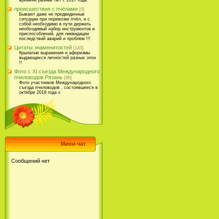
времени разных лет с 2017 года.
происшествия с пчёлами
[6]
Бывают даже не предвиденные
ситуации при перевозке пчёл, и с
собой необходимо в пути держать
необходимый набор инструментов и
приспособлений, для ликвидации
последствий аварий и проблем !!!
Цитаты знаменитостей
[145]
Крылатые выражения и афоризмы
выдающихся личностей разных эпох
!!
Фото с XI съезда Международного
пчеловодов Рязань
[86]
Фото участников Международного
съезда пчеловодов , состоявшееся в
октябре 2018 года х
Мини-чат