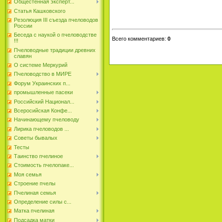
Общестенная эксперт...
Статья Кашковского
Резолюция III съезда пчеловодов
России
Беседа с наукой о пчеловодстве
Всего комментариев
:
0
!!!
Пчеловодные традиции древних
славян
О системе Меркурий
Пчеловодство в МИРЕ
Форум Украинских п...
промышленные пасеки
Российский Национал...
Всеросийская Конфе...
Начинающему пчеловоду
Лирика пчеловодов ...
Советы бывалых
Тесты
Таинство пчелиное
Стоимость пчелопаке...
Моя семья
Строение пчелы
Пчелиная семья
Определение силы с...
Матка пчелиная
Подсадка матки