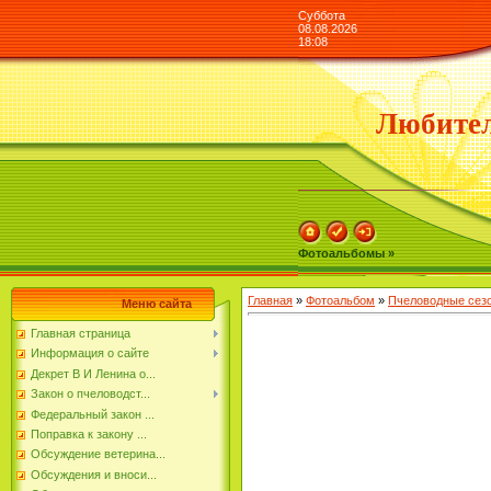
Суббота
08.08.2026
18:08
Любител
Фотоальбомы »
Главная
»
Фотоальбом
»
Пчеловодные сезо
Меню сайта
Главная страница
Информация о сайте
Декрет В И Ленина о...
Закон о пчеловодст...
Федеральный закон ...
Поправка к закону ...
Обсуждение ветерина...
Обсуждения и вноси...