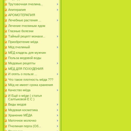
Трутовочная пчелина...
Апитерапия
АРОМОТЕРАПИЯ
Лечебные растения ...
Лечение пчелиным ядом
Глазные болезни
Тайный рецепт монахи...
Приобретение мёда
Мёд пчелиный
МЁД кладезь для мужчин
Польза медовой воды
Медовые рецепты
МЁД ДЛЯ ПОХУДЕНИЯ
И опять о пользе ...
Что такое плотность мёда ???
Мёд не имеет срока хранения
Качество мёда
И Ещё о мёде ( статья
Салтыковой Е С )
Виды медов
Медовая косметика
Хранение МЁДА
Маточное молочко
Пчелиная перга (Об...