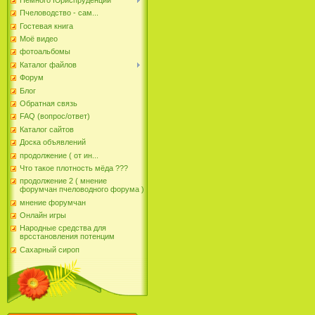
Пчеловодство - сам...
Гостевая книга
Моё видео
фотоальбомы
Каталог файлов
Форум
Блог
Обратная связь
FAQ (вопрос/ответ)
Каталог сайтов
Доска объявлений
продолжение ( от ин...
Что такое плотность мёда ???
продолжение 2 ( мнение
форумчан пчеловодного форума )
мнение форумчан
Онлайн игры
Народные средства для
врсстановления потенцим
Сахарный сироп