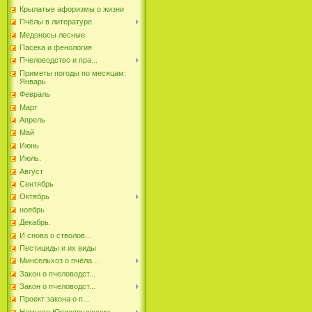
Крылатые афоризмы о жизни
Пчёлы в литературе
Медоносы лесные
Пасека и фенология
Пчеловодство и пра...
Приметы погоды по месяцам:
Январь
Февраль
Март
Апрель
Май
Июнь
Июль.
Август
Сентябрь
Октябрь
ноябрь
Декабрь.
И снова о стволов...
Пестициды и их виды
Минсельхоз о пчёла...
Закон о пчеловодст...
Закон о пчеловодст...
Проект закона о п...
Немного Юриспруденции