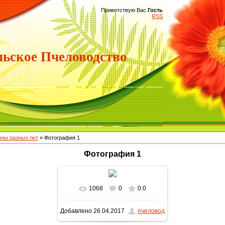
Приветствую Вас
Гость
RSS
ьское Пчеловодство
ны разных лет
» Фотография 1
Фотография 1
1068
0
0.0
В реальном размере
Добавлено
26.04.2017
пчеловод
1600x900
/ 503.8Kb