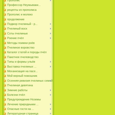
Прополис
Профессор Неумываки...
рецепты из прополиса
Прополис и молоко
продолжение
Подмор пчелиный - р...
Пчелиный воск
Соты пчелиные
Роение пчёл
Методы поимки роёв
Пчелиное воровство
Каталог статей и породы пчёл
Пакетное пчеловодство
Типы и формы ульёв
Выставка пчелиных ...
Механизация на пасе...
Мой верный помошник
Осенняя ревизия пчелиных семей
Пчелиная девятина
Зимние работы
Болезни пчёл
Предупреждение Ноземы
Лечение природными ...
Опасные гости на ...
Литературная страница