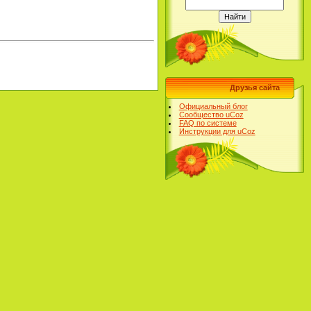
Друзья сайта
Официальный блог
Сообщество uCoz
FAQ по системе
Инструкции для uCoz