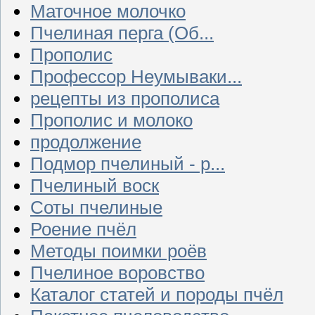
Маточное молочко
Пчелиная перга (Об...
Прополис
Профессор Неумываки...
рецепты из прополиса
Прополис и молоко
продолжение
Подмор пчелиный - р...
Пчелиный воск
Соты пчелиные
Роение пчёл
Методы поимки роёв
Пчелиное воровство
Каталог статей и породы пчёл