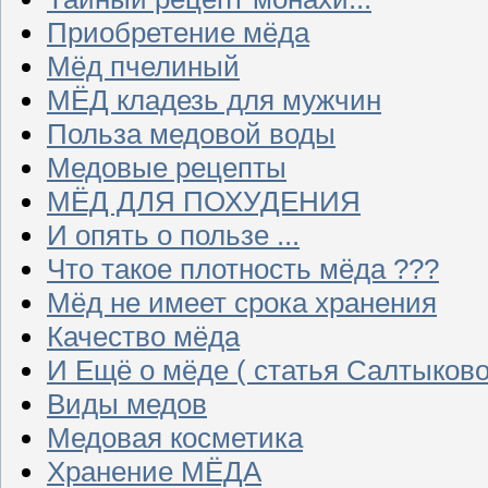
Приобретение мёда
Мёд пчелиный
МЁД кладезь для мужчин
Польза медовой воды
Медовые рецепты
МЁД ДЛЯ ПОХУДЕНИЯ
И опять о пользе ...
Что такое плотность мёда ???
Мёд не имеет срока хранения
Качество мёда
И Ещё о мёде ( статья Салтыково
Виды медов
Медовая косметика
Хранение МЁДА