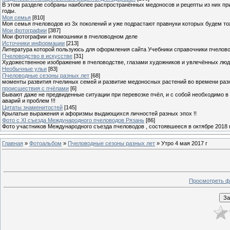
В этом разделе собраны наиболее распространённых медоносов и рецепты из них пр
годы.
Моя семья
[810]
Моя семья пчеловодов из 3х поколений и уже подрастают правнуки которых будем то
Мои фотографии
[387]
Мои фотографии и помошники в пчеловодном деле
Источники информации
[213]
Литература которой пользуюсь для оформления сайта Учебники справочники пчелов
Пчеловодство в искусстве
[31]
Художественное изображение в пчеловодстве, глазами художников и увлечённых лю
Необычные ульи
[83]
Пчеловодные сезоны разных лет
[68]
моменты развития пчелиных семей и развитие медоносных растений во времени разны
происшествия с пчёлами
[6]
Бывают даже не предвиденные ситуации при перевозке пчёл, и с собой необходимо в
аварий и проблем !!!
Цитаты знаменитостей
[145]
Крылатые выражения и афоризмы выдающихся личностей разных эпох !!
Фото с XI съезда Международного пчеловодов Рязань
[86]
Фото участников Международного съезда пчеловодов , состоявшееся в октябре 2018 
Главная
»
Фотоальбом
»
Пчеловодные сезоны разных лет
» Утро 4 мая 2017 г
Просмотреть ф