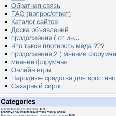
Обратная связь
FAQ (вопрос/ответ)
Каталог сайтов
Доска объявлений
продолжение ( от ин...
Что такое плотность мёда ???
продолжение 2 ( мнение форумча
мнение форумчан
Онлайн игры
Народные средства для врсстан
Сахарный сироп
Categories
Моя пасека на опушке леса
[417]
Красивые пейзажи пасеки и точок стационарный
Медоносы и лекарственные рецепты для здоровья
[206]