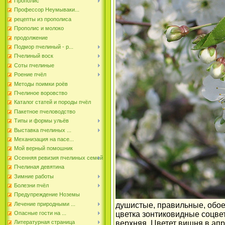
Прополис
Профессор Неумываки...
рецепты из прополиса
Прополис и молоко
продолжение
Подмор пчелиный - р...
Пчелиный воск
Соты пчелиные
Роение пчёл
Методы поимки роёв
Пчелиное воровство
Каталог статей и породы пчёл
Пакетное пчеловодство
Типы и формы ульёв
Выставка пчелиных ...
Механизация на пасе...
Мой верный помошник
Осенняя ревизия пчелиных семей
Пчелиная девятина
Зимние работы
Болезни пчёл
Предупреждение Ноземы
Лечение природными ...
душистые, правильные, обоеп
Опасные гости на ...
цветка зонтиковидные соцвет
Литературная страница
верхняя. Цветет вишня в апр