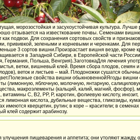
ущая, морозостойкая и засухоустойчивая культура. Лучше 
орошо отзывается на известкование почвы. Семенами вишн
т как подвои. Для сохранения сортовых свойств и признако
ми, прививкой, зелеными и корневыми и черенками. Для пе
еньше 3 сортов вишни.Произрастает вишня везде, кроме к
ащивается в Западной Сибири, в Европейской части России,
, Германия, Польша, Венгрия).ЗаготовкаДля лечения употр
листья, ветки, вишневый клей. Время сбора плодов, семян 
лодов), веток и листьев – май. Плодоножки сушатся обычны
цвет.Полезные свойства вишни обыкновеннойЯгоды вишни с
оты (лимонную, яблочную, молочную, янтарную, салицилову
ества, макроэлементы (кальций, калий, магний, фосфор), 
 витамины С, В2, РР, Р, каротин, фолиевую кислоту, инозит,
ся лимонная кислота, дубильные вещества, гликозиды, ку
ках имеются кверцетин, рутин; в коре – красители; в семена
ый клей содержит арабинозу.
улучшения пищеварения и аппетита; они утоляют жажду, 