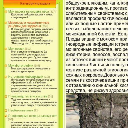
общеукрепляющим, капилля
Категории раздела
антирадиационным, противо
Моя пасека на опушке леса
[417]
слабительным свойствами; с
Красивые пейзажи пасеки и точок
стационарный
являются профилактическим
Медоносы и лекарственные
или их водные настои приме
рецепты для здоровья
[206]
легких, заболеваниях печени
В этом разделе собраны наиболее
распространённых медоносов и
мочекаменной болезни. Есть
рецепты из них при различных
заболеваниях и описания
Плоды вишни с молоком при
лекарственных растений журнала
гноеродные инфекции (стреп
"Пчеловодстао " за многие годы.
Моя семья
мочегонные свойства, его р
[810]
Моя семья пчеловодов из 3х
дизентерии, поносов, воспа
поколений и уже подрастают
правнуки которых будем тоже
из веточек вишни имеют про
привлекать к пчеловодному делу.
кишечника.Листья использую
Мои фотографии
[387]
Мои фотографии и помошники в
желтухе различной этиологии
пчеловодном деле
кожных покровов.Довольно ч
Источники информации
[213]
семян из косточек вишни при
Литература которой пользуюсь для
оформления сайта Учебники
к отравлению синильной кис
справочники пчеловодные сайты
рецептурные лечебники с описанием
средства, не рискуя здоровь
приготовления снадобий
Пчеловодство в искусстве
[31]
Художественное изображение в
пчеловодстве, глазами художников и
увлечённых людей этой профессией
Необычные ульи
[83]
Пчеловодные сезоны разных лет
[68]
моменты развития пчелиных семей и
развитие медоносных растений во