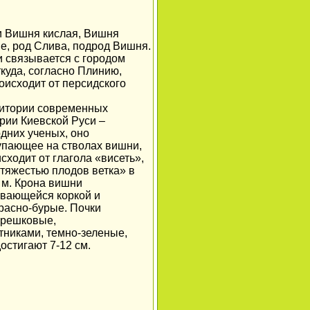
ли Вишня кислая, Вишня
вые, род Слива, подрод Вишня.
 и связывается с городом
куда, согласно Плинию,
роисходит от персидского
рритории современных
ории Киевской Руси –
одних ученых, оно
тупающее на стволах вишни,
сходит от глагола «висеть»,
 тяжестью плодов ветка» в
 м. Крона вишни
аивающейся коркой и
расно-бурые. Почки
ерешковые,
тниками, темно-зеленые,
остигают 7-12 см.