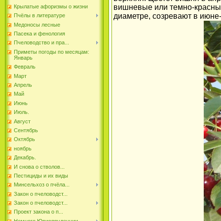
вишневые или темно-красные 
Крылатые афоризмы о жизни
диаметре, созревают в июне-
Пчёлы в литературе
Медоносы лесные
Пасека и фенология
Пчеловодство и пра...
Приметы погоды по месяцам:
Январь
Февраль
Март
Апрель
Май
Июнь
Июль.
Август
Сентябрь
Октябрь
ноябрь
Декабрь.
И снова о стволов...
Пестициды и их виды
Минсельхоз о пчёла...
Закон о пчеловодст...
Закон о пчеловодст...
Проект закона о п...
Немного Юриспруденции