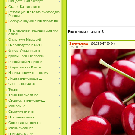
Общестенная эксперт...
Статья Кашковского
Резолюция III съезда пчеловодов
России
Беседа с наукой о пчеловодстве
!!!
Пчеловодные традиции древних
Всего комментариев
:
3
славян
О системе Меркурий
1
пчеловод
(30.03.2017 20:04)
Пчеловодство в МИРЕ
0
Форум Украинских п...
промышленные пасеки
Российский Национал...
Всеросийская Конфе...
Начинающему пчеловоду
Лирика пчеловодов ...
Советы бывалых
Тесты
Таинство пчелиное
Стоимость пчелопаке...
Моя семья
Строение пчелы
Пчелиная семья
Определение силы с...
Матка пчелиная
Подсадка матки