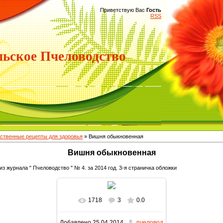
Приветствую Вас
Гость
RSS
ьское Пчеловодство
ственные рецепты для здоровья
» Вишня обыкновенная
Вишня обыкновенная
з журнала " Пчеловодство " № 4. за 2014 год. 3-я страничка обложки
1718
3
0.0
В реальном размере
Добавлено
25.04.2014
пчеловод