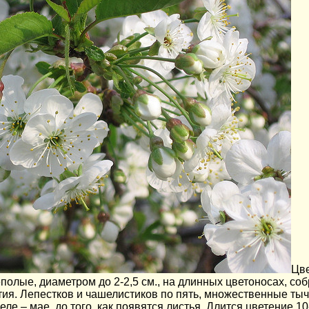
Цве
олые, диаметром до 2-2,5 см., на длинных цветоносах, со
ия. Лепестков и чашелистиков по пять, множественные тычи
еле – мае, до того, как появятся листья. Длится цветение 1