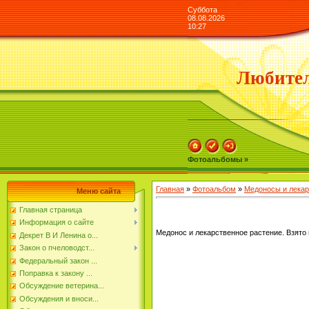
Суббота
08.08.2026
10:27
Любител
Фотоальбомы »
Главная
»
Фотоальбом
»
Медоносы и лекар
Меню сайта
Главная страница
Информация о сайте
Медонос и лекарственное растение. Взято и
Декрет В И Ленина о...
Закон о пчеловодст...
Федеральный закон ...
Поправка к закону ...
Обсуждение ветерина...
Обсуждения и вноси...