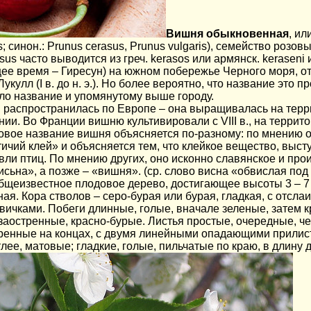
Вишня обыкновенная
, и
is; синон.: Prunus cerasus, Prunus vulgaris), семейство розо
us часто выводится из греч. kerasos или армянск. keraseni
щее время – Гиресун) на южном побережье Черного моря, от
кулл (І в. до н. э.). Но более вероятно, что название это п
ало название и упомянутому выше городу.
 э. распространилась по Европе – она выращивалась на те
нии. Во Франции вишню культивировали с VIII в., на террит
довое название вишня объясняется по-разному: по мнению 
птичий клей» и объясняется тем, что клейкое вещество, выс
вли птиц. По мнению других, оно исконно славянское и прои
исьна», а позже – «вишня». (ср. слово висна «обвислая под
бщеизвестное плодовое дерево, достигающее высоты 3 – 7
ая. Кора стволов – серо-бурая или бурая, гладкая, с отсл
ичками. Побеги длинные, голые, вначале зеленые, затем к
заостренные, красно-бурые. Листья простые, очередные, ч
ренные на концах, с двумя линейными опадающими прилис
лее, матовые; гладкие, голые, пильчатые по краю, в длину д