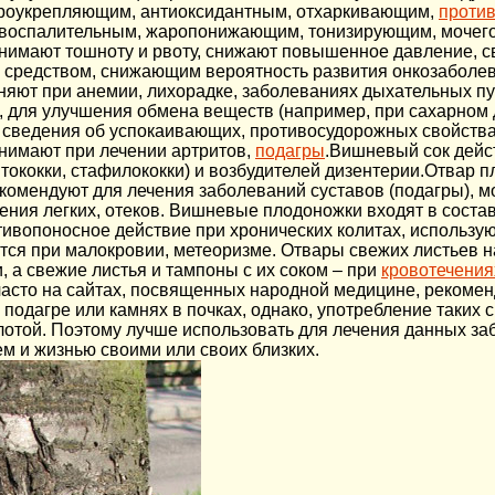
роукрепляющим, антиоксидантным, отхаркивающим,
проти
воспалительным, жаропонижающим, тонизирующим, мочего
нимают тошноту и рвоту, снижают повышенное давление, с
 средством, снижающим вероятность развития онкозаболе
няют при анемии, лихорадке, заболеваниях дыхательных пу
, для улучшения обмена веществ (например, при сахарном д
 сведения об успокаивающих, противосудорожных свойства
нимают при лечении артритов,
подагры
.Вишневый сок дейст
тококки, стафилококки) и возбудителей дизентерии.Отвар 
екомендуют для лечения заболеваний суставов (подагры), м
ления легких, отеков. Вишневые плодоножки входят в соста
тивопоносное действие при хронических колитах, использую
тся при малокровии, метеоризме. Отвары свежих листьев 
, а свежие листья и тампоны с их соком – при
кровотечения
асто на сайтах, посвященных народной медицине, рекомен
 подагре или камнях в почках, однако, употребление таких 
лотой. Поэтому лучше использовать для лечения данных з
ем и жизнью своими или своих близких.