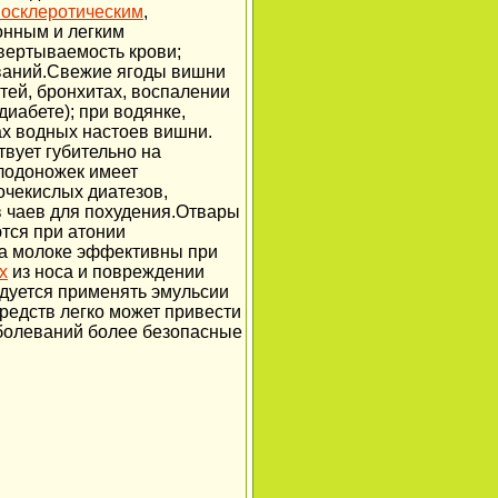
восклеротическим
,
нным и легким
вертываемость крови;
ваний.Свежие ягоды вишни
тей, бронхитах, воспалении
иабете); при водянке,
х водных настоев вишни.
вует губительно на
плодоножек имеет
очекислых диатезов,
в чаев для похудения.Отвары
тся при атонии
на молоке эффективны при
х
из носа и повреждении
дуется применять эмульсии
средств легко может привести
аболеваний более безопасные