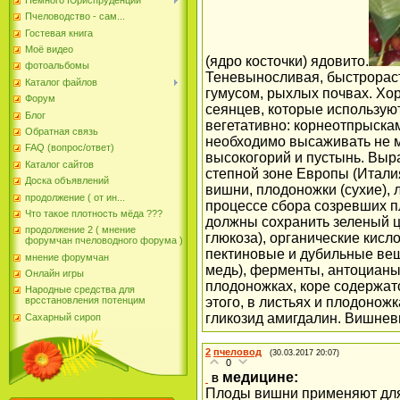
Пчеловодство - сам...
Гостевая книга
Моё видео
(ядро косточки) ядовито.
фотоальбомы
Теневыносливая, быстрораст
Каталог файлов
гумусом, рыхлых почвах. Х
Форум
сеянцев, которые использую
Блог
вегетативно: корнеотпрыска
Обратная связь
необходимо высаживать не м
FAQ (вопрос/ответ)
высокогорий и пустынь. Выр
Каталог сайтов
степной зоне Европы (Италия
Доска объявлений
вишни, плодоножки (сухие), 
продолжение ( от ин...
процессе сбора созревших п
Что такое плотность мёда ???
должны сохранить зеленый 
продолжение 2 ( мнение
глюкоза), органические кисл
форумчан пчеловодного форума )
пектиновые и дубильные вещ
мнение форумчан
медь), ферменты, антоцианы,
Онлайн игры
плодоножках, коре содержат
Народные средства для
врсстановления потенцим
этого, в листьях и плодонож
гликозид амигдалин. Вишнев
Сахарный сироп
2
пчеловод
(30.03.2017 20:07)
0
медицине:
В
Плоды вишни применяют для 