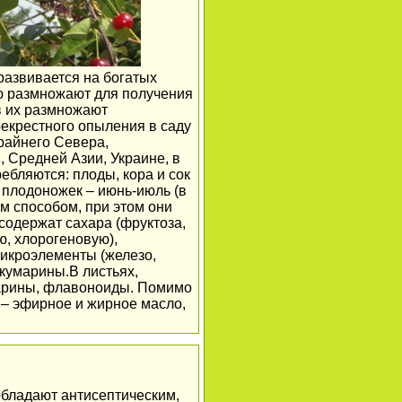
развивается на богатых
ю размножают для получения
в их размножают
рекрестного опыления в саду
райнего Севера,
 Средней Азии, Украине, в
ебляются: плоды, кора и сок
и плодоножек – июнь-июль (в
м способом, при этом они
одержат сахара (фруктоза,
ю, хлорогеновую),
микроэлементы (железо,
 кумарины.В листьях,
марины, флавоноиды. Помимо
х – эфирное и жирное масло,
обладают антисептическим,