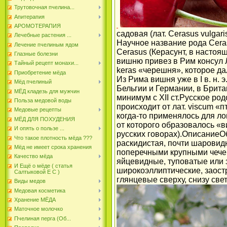
Трутовочная пчелина...
Апитерапия
АРОМОТЕРАПИЯ
садовая (лат. Cerasus vulgar
Лечебные растения ...
Научное название рода Ceras
Лечение пчелиным ядом
Cerasus (Керасунт, в настоя
Глазные болезни
вишню привез в Рим консул Лу
Тайный рецепт монахи...
keras «черешня», которое д
Приобретение мёда
Из Рима вишня уже в I в. н.
Мёд пчелиный
Бельгии и Германии, в Брита
МЁД кладезь для мужчин
минимум с ХII ст.Русское ро
Польза медовой воды
происходит от лат. viscum «
Медовые рецепты
когда-то применялось для ло
МЁД ДЛЯ ПОХУДЕНИЯ
от которого образовалось «в
И опять о пользе ...
русских говорах).ОписаниеО
Что такое плотность мёда ???
раскидистая, почти шаровидн
Мёд не имеет срока хранения
поперечными крупными чечев
Качество мёда
яйцевидные, туповатые или 
И Ещё о мёде ( статья
широкоэллиптические, заост
Салтыковой Е С )
глянцевые сверху, снизу свет
Виды медов
Медовая косметика
Хранение МЁДА
Маточное молочко
Пчелиная перга (Об...