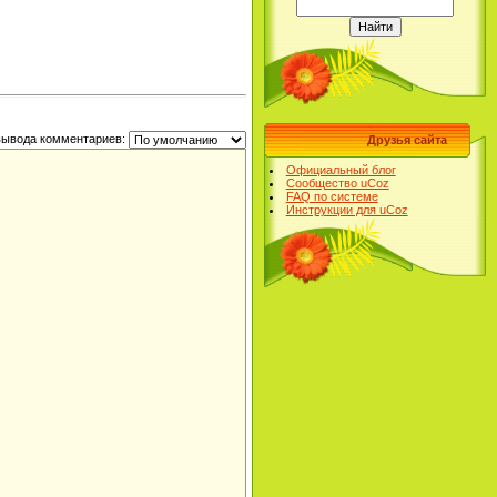
вывода комментариев:
Друзья сайта
Официальный блог
Сообщество uCoz
FAQ по системе
Инструкции для uCoz