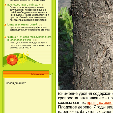
времени разных лет с 2017 года.
происшествия с пчёлами
[6]
Бывают даже не предвиденные
ситуации при перевозке пчёл, и с
собой необходимо в пути держать
необходимый набор инструментов и
приспособлений, для ликвидации
последствий аварий и проблем !!!
Цитаты знаменитостей
[145]
Крылатые выражения и афоризмы
выдающихся личностей разных эпох
!!
Фото с XI съезда Международного
пчеловодов Рязань
[86]
Фото участников Международного
съезда пчеловодов , состоявшееся в
октябре 2018 года х
Мини-чат
(снижение уровня содержания
кровоостанавливающее – пр
кожных сыпях,
прыщах, акне
Плодовое дерево. Ягоды виш
вареников, фруктовых супов,