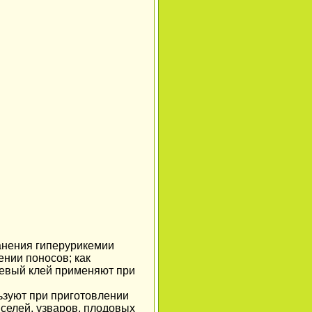
анения гиперурикемии
ении поносов; как
евый клей применяют при
ьзуют при приготовлении
иселей, узваров, плодовых