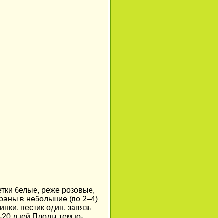
тки белые, реже розовые,
браны в небольшие (по 2–4)
нки, пестик один, завязь
0-20 дней.Плоды темно-