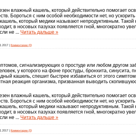
езен влажный кашель, который действительно помогает осв
тв. Бороться с ним особой необходимости нет, но ускорит
й кашель, который медики называют непродуктивным. Такой
тходит, в носовых пазухах появляется гной, многократно ув
Если не
...
Читать дальше »
1.2017
|
Комментарии (0)
мптомов, сигнализирующих о простуде или любом другом з
еловек, у которого на фоне простуды, бронхита, синусита, 
ный кашель, спешит быстрее избавиться от этого симптома
щитная реакция организма, призванная выводить скопившую
езен влажный кашель, который действительно помогает осв
тв. Бороться с ним особой необходимости нет, но ускорит
й кашель, который медики называют непродуктивным. Такой
тходит, в носовых пазухах появляется гной, многократно ув
Если не
...
Читать дальше »
1.2017
|
Комментарии (0)