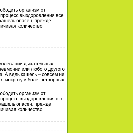
ободить организм от
ь процесс выздоровления все
 кашель опасен, прежде
еличивая количество
аболевании дыхательных
пневмонии или любого другого
. А ведь кашель – совсем не
ся мокроту и болезнетворных
ободить организм от
ь процесс выздоровления все
 кашель опасен, прежде
еличивая количество