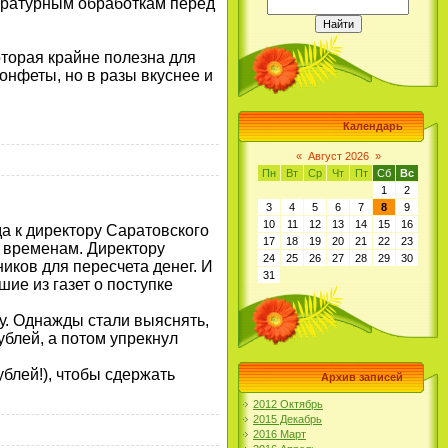
пературным обработкам перед
торая крайне полезна для
онфеты, но в разы вкуснее и
Календарь
«
Август 2026
»
Пн
Вт
Ср
Чт
Пт
Сб
Вс
1
2
3
4
5
6
7
8
9
10
11
12
13
14
15
16
а к директору Саратовского
17
18
19
20
21
22
23
м временам. Директору
24
25
26
27
28
29
30
иков для пересчета денег. И
31
ие из газет о поступке
у. Однажды стали выяснять,
ублей, а потом упрекнул
ублей!), чтобы сдержать
Архив записей
2012 Октябрь
2015 Декабрь
2016 Март