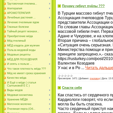
Трутовочная пчелина...
Почему гибнут пчёлы ???
Апитерапия
В Турции массово гибнут пч
АРОМОТЕРАПИЯ
Ассоциация пчеловодов Турц
Лечебные растения ...
представители Ассоциации об
Лечение пчелиным ядом
По словам главы Ассоциации
Глазные болезни
массовой гибели пчел. Перва
Тайный рецепт монахи...
Адане и Чукурове, и на хлоп
Приобретение мёда
Вторая причина – глобальное
Мёд пчелиный
«Ситуация очень серьезная. 
МЁД кладезь для мужчин
Министерства помощи и прин
Польза медовой воды
принципе запрещено.»,- сказ
Медовые рецепты
https://rusturkey.com/post/201
МЁД ДЛЯ ПОХУДЕНИЯ
Валентин Козодаев
И опять о пользе ...
У нас и в Ро
...
Читать дальше
Что такое плотность мёда ???
Мёд не имеет срока хранения
Качество мёда
Просмотров:
1471
|
Добавил:
пчеловод
|
Дата:
13.
И Ещё о мёде ( статья
Салтыковой Е С )
Спасти себя
Виды медов
Как спастись от сердечного 
Медовая косметика
Кардиологи говорят, что есл
Хранение МЁДА
могла бы быть спасена.
Маточное молочко
Часто сердечный приступ нак
Пчелиная перга (Об...