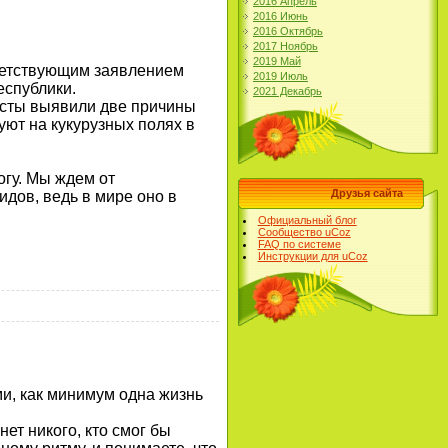
2016 Апрель
2016 Июнь
2016 Октябрь
2017 Ноябрь
2019 Май
тветствующим заявлением
2019 Июль
еспублики.
2021 Декабрь
исты выявили две причины
уют на кукурузных полях в
огу. Мы ждем от
Друзья сайта
дов, ведь в мире оно в
Официальный блог
Сообщество uCoz
FAQ по системе
Инструкции для uCoz
ми, как минимум одна жизнь
ет никого, кто смог бы