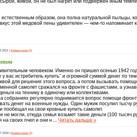
д сырой, живой, он не был нагрет или подвержен иным тем
 естественным образом, она полна натуральной пыльцы, ко
 вкус этой медовой пены удивителен — чем-то напоминает к
2.2021
|
Комментарии (0)
ловода
ивительным человеком. Именно он пришел осенью 1942 год
 у вас истребитель купить" и огромной суммой денег по те
квой для решения этого вопроса, а потом вызывать помощн
менной самолет сражался на фронте с фашистами, а узнавш
еньги на технику в одиночку или коллективами.
на собраниях регулярно поднимается вопрос помощи фронт
вать денег на военные нужды. Один мужик посулил тысчу р
 и пообещал на свои кровные купить самолет.
 не могли, откуда семья возьмет такие деньги (100 тысяч р
 на своих пчел и они н
...
Читать дальше »
07.2019
|
Комментарии (0)