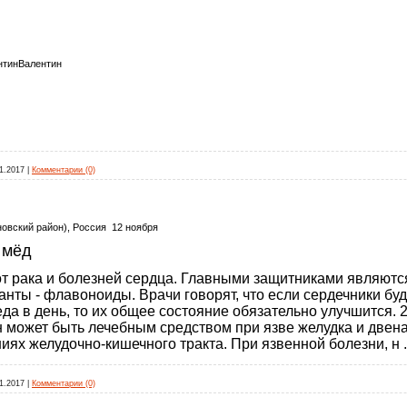
Валентин
1.2017
|
Комментарии (0)
еновский район), Россия 12 ноября
 мёд
т рака и болезней сердца. Главными защитниками являют
ы - флавоноиды. Врачи говорят, что если сердечники буду
да в день, то их общее состояние обязательно улучшится. 
н может быть лечебным средством при язве желудка и двен
ниях желудочно-кишечного тракта. При язвенной болезни, н
1.2017
|
Комментарии (0)