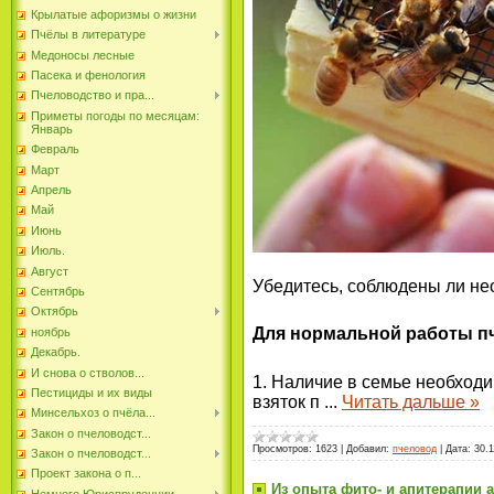
Крылатые афоризмы о жизни
Пчёлы в литературе
Медоносы лесные
Пасека и фенология
Пчеловодство и пра...
Приметы погоды по месяцам:
Январь
Февраль
Март
Апрель
Май
Июнь
Июль.
Август
Убедитесь, соблюдены ли не
Сентябрь
Октябрь
Для нормальной работы п
ноябрь
Декабрь.
И снова о стволов...
1. Наличие в семье необходи
Пестициды и их виды
взяток п
...
Читать дальше »
Минсельхоз о пчёла...
Закон о пчеловодст...
Просмотров:
1623
|
Добавил:
пчеловод
|
Дата:
30.1
Закон о пчеловодст...
Проект закона о п...
Из опыта фито- и апитерапии 
Немного Юриспруденции