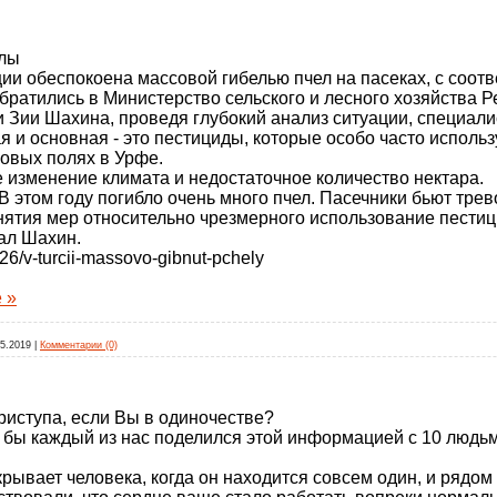
елы
ии обеспокоена массовой гибелью пчел на пасеках, с соо
ратились в Министерство сельского и лесного хозяйства Р
 Зии Шахина, проведя глубокий анализ ситуации, специал
я и основная - это пестициды, которые особо часто использ
ковых полях в Урфе.
 изменение климата и недостаточное количество нектара.
В этом году погибло очень много пчел. Пасечники бьют трев
ятия мер относительно чрезмерного использование пестици
ал Шахин.
026/v-turcii-massovo-gibnut-pchely
 »
05.2019
|
Комментарии (0)
приступа, если Вы в одиночестве?
и бы каждый из нас поделился этой информацией с 10 людь
рывает человека, когда он находится совсем один, и рядом н