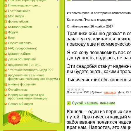
Пчеловодство - сам...
Гостевая книга
Из опыта фито- и апитерапии алкоголизма
Моё видео
Категория: Пчелы в медицине
фотоальбомы
Опубликовано: 16 ноября 2017
Каталог файлов
Форум
Травники обычно держат в с
Блог
зачастую усиливается психол
Обратная связь
повсюду еще и коммерческая
FAQ (вопрос/ответ)
Я же хочу познакомить вас с
Каталог сайтов
доступность, надеюсь, не раз
Доска объявлений
продолжение ( от ин...
Эти снадобья станут надежны
Что такое плотность мёда ???
вы будете знать, какими тра
продолжение 2 ( мнение
форумчан пчеловодного форума )
Тысячелистник обыкновенны
мнение форумчан
Онлайн игры
Просмотров:
1581
|
Добавил:
пчеловод
|
Дата:
23.1
Народные средства для
врсстановления потенцим
Сухой кашель лечение
Сахарный сироп
Кашель – один из первых си
путей. Практически каждый ч
заболевания появился надсад
враг нам. Напротив, это за