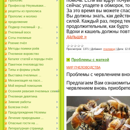
помочь. Если вы вдруг почув
Прополис
сейчас упадете в обморок, то
Профессор Неумываки...
За это время вы можете спас
рецепты из прополиса
Вы должны знать, как действ
Прополис и молоко
силой. Каждый раз, перед те
продолжение
продолжительным, как будто 
Подмор пчелиный - р...
Вдохи и кашель должны повт
Пчелиный воск
дальше »
Соты пчелиные
Роение пчёл
Методы поимки роёв
Просмотров:
1371
|
Добавил:
пчеловод
|
Дата:
12.
Пчелиное воровство
Каталог статей и породы пчёл
Проблемы с маткой
Пакетное пчеловодство
МИР ПЧЕЛОВОДСТВА
Типы и формы ульёв
Проблемы с червлением вно
Выставка пчелиных ...
Механизация на пасе...
Предлагаем Вам ознакомить
Мой верный помошник
червлением вновь приобрет
Осенняя ревизия пчелиных семей
Пчелиная девятина
Зимние работы
Болезни пчёл
Предупреждение Ноземы
Лечение природными ...
Опасные гости на ...
Литературная страница