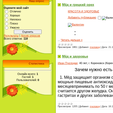
Наш опрос
Мёд и грецкий орех
Оцените мой сайт
КРАСОТА И ЗДОРОВЬЕ
Отлично
Хорошо
Добавить публикацию
Неплохо
Плохо
Ужасно
Результаты
|
Архив опросов
Всего ответов:
118
...
Читать дальше »
Просмотров:
1861
|
Добавил:
пчеловод
|
Дата:
21.1
Мёд и здоровье
Иван Пчелодар
40 лет, г. Кореновск (Кор
Статистика
Зачем нужно есть
Онлайн всего:
1
1. Мёд защищает организм о
Гостей:
1
Пользователей:
0
мощные пищевые антиоксидант
месяцевпринимать по 50 г ме
считается другом желудка. О
гастритах и других заболева
Просмотров:
1205
|
Добавил:
пчеловод
|
Дата:
16.1