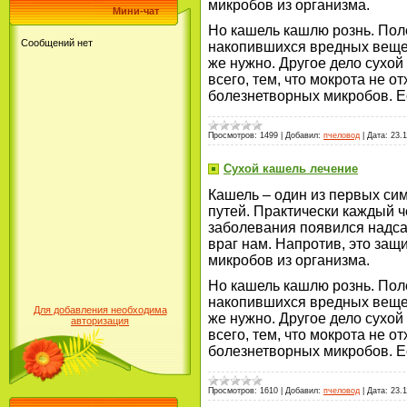
микробов из организма.
Мини-чат
Но кашель кашлю рознь. Пол
накопившихся вредных вещес
же нужно. Другое дело сухо
всего, тем, что мокрота не о
болезнетворных микробов. 
Просмотров:
1499
|
Добавил:
пчеловод
|
Дата:
23.1
Сухой кашель лечение
Кашель – один из первых си
путей. Практически каждый ч
заболевания появился надсад
враг нам. Напротив, это за
микробов из организма.
Но кашель кашлю рознь. Пол
накопившихся вредных вещес
Для добавления необходима
же нужно. Другое дело сухо
авторизация
всего, тем, что мокрота не о
болезнетворных микробов. 
Просмотров:
1610
|
Добавил:
пчеловод
|
Дата:
23.1