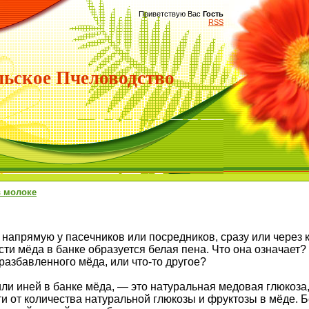
Приветствую Вас
Гость
RSS
ьское Пчеловодство
в молоке
напрямую у пaceчников или посредников, сразу или через к
сти мёда в банке образуется белая пена. Что она означает?
 разбавленного мёда, или что-то другое?
или иней в банке мёда, — это натуральная медовая глюкоза
и от количества натуральной глюкозы и фруктозы в мёде. 