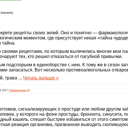
 (начало)
екрете рецепты своих зелий. Оно и понятно — фармаколог
огическим моментом, где присутствует некая «тайна чудоде
 тайна.
о своими рецептами, по которым вылечились многие мои па
очаруют тех, кто решил отказаться от пагубной привычки.
м подспорьем в единоборстве с нею. К тому же в сезон за
вами запасаться. Вот несколько противоалкогольных отваро
й, трава
...
Читать дальше »
1.2017
|
Комментарии (0)
мптомов, сигнализирующих о простуде или любом другом з
еловек, у которого на фоне простуды, бронхита, синусита, 
ный кашель, спешит быстрее избавиться от этого симптома
щитная реакция организма, призванная выводить скопившую