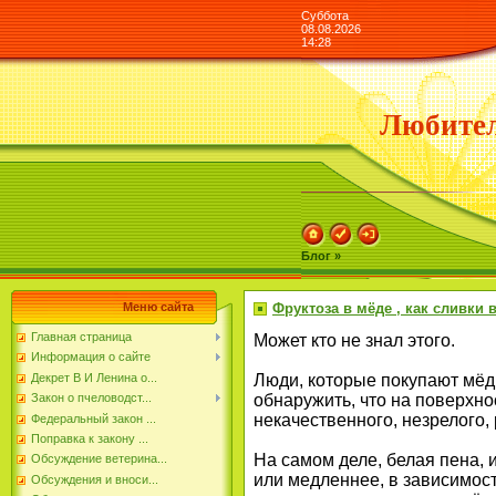
Суббота
08.08.2026
14:28
Любител
Блог »
Меню сайта
Фруктоза в мёде , как сливки 
Главная страница
Может кто не знал этого.
Информация о сайте
Люди, котopые покупают мёд 
Декрет В И Ленина о...
обнаружить, что на поверхно
Закон о пчеловодст...
некачественного, незрелого,
Федеральный закон ...
Поправка к закону ...
На самом деле, белая пена, 
Обсуждение ветерина...
или медленнее, в зависимост
Обсуждения и вноси...