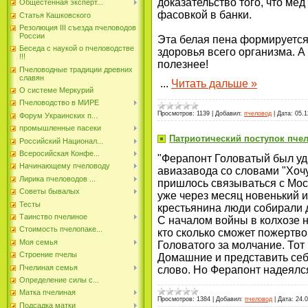
доказательство того, что мё
Общестенная эксперт...
фасовкой в банки.
Статья Кашковского
Резолюция III съезда пчеловодов
России
Эта белая пена формируется
Беседа с наукой о пчеловодстве
здоровья всего организма. А
!!!
полезнее!
Пчеловодные традиции древних
славян
...
Читать дальше »
О системе Меркурий
Пчеловодство в МИРЕ
Просмотров:
1139
|
Добавил:
пчеловод
|
Дата:
05.1
Форум Украинских п...
промышленные пасеки
Патриотический поступок пче
Российский Национал...
Всеросийская Конфе...
"Ферапонт Головатый был уд
Начинающему пчеловоду
авиазавода со словами "Хочу
Лирика пчеловодов ...
пришлось связываться с Мос
Советы бывалых
уже через месяц новенький и
Тесты
крестьянина люди собирали д
Таинство пчелиное
С началом войны в колхозе 
Стоимость пчелопаке...
кто сколько сможет пожертво
Моя семья
Головатого за молчание. Тот
Строение пчелы
Домашние и представить себе
Пчелиная семья
слово. Но Ферапонт надеялся
Определение силы с...
Матка пчелиная
Просмотров:
1384
|
Добавил:
пчеловод
|
Дата:
24.
Подсадка матки