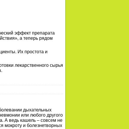
ический эффект препарата
йствия», а теперь рядом
циенты. Их простота и
готовки лекарственного сырья
в.
аболевании дыхательных
пневмонии или любого другого
. А ведь кашель – совсем не
ся мокроту и болезнетворных