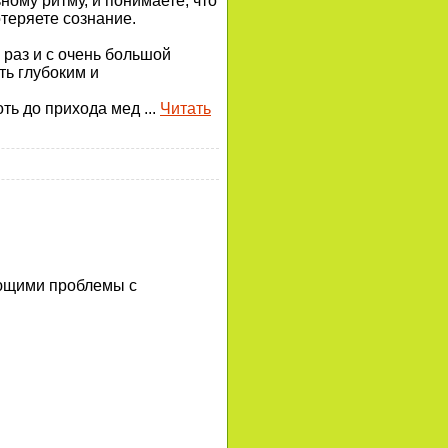
ному ритму, и понимаете, что
отеряете сознание.
 раз и с очень большой
ть глубоким и
оть до прихода мед
...
Читать
ающими проблемы с