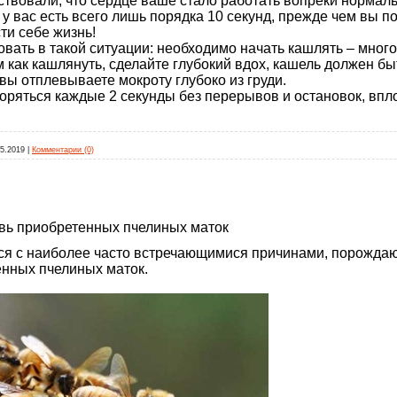
ствовали, что сердце ваше стало работать вопреки нормаль
 у вас есть всего лишь порядка 10 секунд, прежде чем вы п
ти себе жизнь!
овать в такой ситуации: необходимо начать кашлять – много
м как кашлянуть, сделайте глубокий вдох, кашель должен бы
вы отплевываете мокроту глубоко из груди.
оряться каждые 2 секунды без перерывов и остановок, впл
05.2019
|
Комментарии (0)
вь приобретенных пчелиных маток
ся с наиболее часто встречающимися причинами, порожд
енных пчелиных маток.