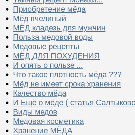
Приобретение мёда
Мёд пчелиный
МЁД кладезь для мужчин
Польза медовой воды
Медовые рецепты
МЁД ДЛЯ ПОХУДЕНИЯ
И опять о пользе ...
Что такое плотность мёда ???
Мёд не имеет срока хранения
Качество мёда
И Ещё о мёде ( статья Салтыково
Виды медов
Медовая косметика
Хранение МЁДА