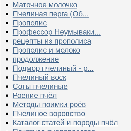
Маточное молочко
Пчелиная перга (Об...
Прополис
Профессор Неумываки...
рецепты из прополиса
Прополис и молоко
продолжение
Подмор пчелиный - р...
Пчелиный воск
Соты пчелиные
Роение пчёл
Методы поимки роёв
Пчелиное воровство
Каталог статей и породы пчёл