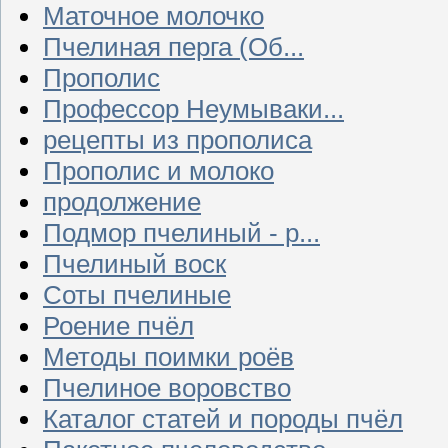
Маточное молочко
Пчелиная перга (Об...
Прополис
Профессор Неумываки...
рецепты из прополиса
Прополис и молоко
продолжение
Подмор пчелиный - р...
Пчелиный воск
Соты пчелиные
Роение пчёл
Методы поимки роёв
Пчелиное воровство
Каталог статей и породы пчёл