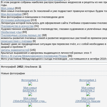
В этом разделе собраны наиболее распространённых медоносов и рецепты из них пр
годы.
Моя семья
[810]
Моя семья пчеловодов из 3х поколений и уже подрастают правнуки которых будем то
Мои фотографии
[387]
Мои фотографии и помошники в пчеловодном деле
Источники информации
[213]
Литература которой пользуюсь для оформления сайта Учебники справочники пчелов
Пчеловодство в искусстве
[31]
Художественное изображение в пчеловодстве, глазами художников и увлечённых лю
Необычные ульи
[83]
Пчеловодные сезоны разных лет
[68]
моменты развития пчелиных семей и развитие медоносных растений во времени разны
происшествия с пчёлами
[6]
Бывают даже не предвиденные ситуации при перевозке пчёл, и с собой необходимо в
аварий и проблем !!!
Цитаты знаменитостей
[145]
Крылатые выражения и афоризмы выдающихся личностей разных эпох !!
Фото с XI съезда Международного пчеловодов Рязань
[86]
Фото участников Международного съезда пчеловодов , состоявшееся в октябре 2018 
Фотографий:
2452
| Альбомов:
11
Новые фотографии
Фотография 1
Фотография 1
Моя семья
Моя семья
ВАЛЕРИК 4
ВАЛЕРИК 2
Моя семья
Моя семья
J30dvEM3ezA ЖИВИ стра...
J2KIRAtlZQs Квасим