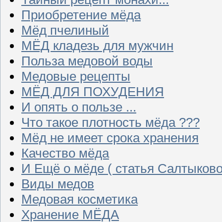
Приобретение мёда
Мёд пчелиный
МЁД кладезь для мужчин
Польза медовой воды
Медовые рецепты
МЁД ДЛЯ ПОХУДЕНИЯ
И опять о пользе ...
Что такое плотность мёда ???
Мёд не имеет срока хранения
Качество мёда
И Ещё о мёде ( статья Салтыково
Виды медов
Медовая косметика
Хранение МЁДА