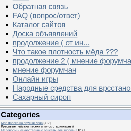
Обратная связь
FAQ (вопрос/ответ)
Каталог сайтов
Доска объявлений
продолжение ( от ин...
Что такое плотность мёда ???
продолжение 2 ( мнение форумча
мнение форумчан
Онлайн игры
Народные средства для врсстан
Сахарный сироп
Categories
Моя пасека на опушке леса
[417]
Красивые пейзажи пасеки и точок стационарный
Медоносы и лекарственные рецепты для здоровья
[206]