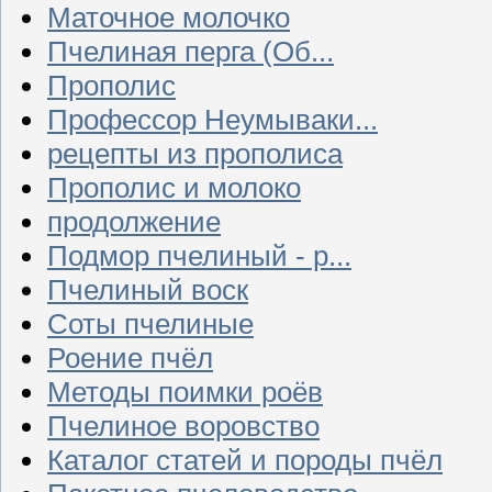
Маточное молочко
Пчелиная перга (Об...
Прополис
Профессор Неумываки...
рецепты из прополиса
Прополис и молоко
продолжение
Подмор пчелиный - р...
Пчелиный воск
Соты пчелиные
Роение пчёл
Методы поимки роёв
Пчелиное воровство
Каталог статей и породы пчёл