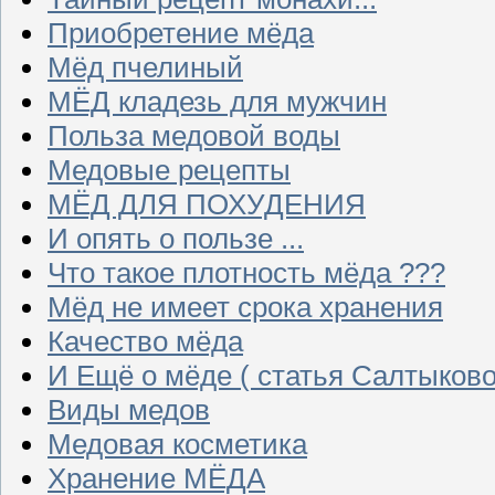
Приобретение мёда
Мёд пчелиный
МЁД кладезь для мужчин
Польза медовой воды
Медовые рецепты
МЁД ДЛЯ ПОХУДЕНИЯ
И опять о пользе ...
Что такое плотность мёда ???
Мёд не имеет срока хранения
Качество мёда
И Ещё о мёде ( статья Салтыково
Виды медов
Медовая косметика
Хранение МЁДА