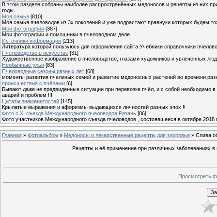
В этом разделе собраны наиболее распространённых медоносов и рецепты из них пр
годы.
Моя семья
[810]
Моя семья пчеловодов из 3х поколений и уже подрастают правнуки которых будем то
Мои фотографии
[387]
Мои фотографии и помошники в пчеловодном деле
Источники информации
[213]
Литература которой пользуюсь для оформления сайта Учебники справочники пчелов
Пчеловодство в искусстве
[31]
Художественное изображение в пчеловодстве, глазами художников и увлечённых лю
Необычные ульи
[83]
Пчеловодные сезоны разных лет
[68]
моменты развития пчелиных семей и развитие медоносных растений во времени разны
происшествия с пчёлами
[6]
Бывают даже не предвиденные ситуации при перевозке пчёл, и с собой необходимо в
аварий и проблем !!!
Цитаты знаменитостей
[145]
Крылатые выражения и афоризмы выдающихся личностей разных эпох !!
Фото с XI съезда Международного пчеловодов Рязань
[86]
Фото участников Международного съезда пчеловодов , состоявшееся в октябре 2018 
Главная
»
Фотоальбом
»
Медоносы и лекарственные рецепты для здоровья
» Слива о
Рецепты и её применение при различных заболеваниях в н
Просмотреть ф