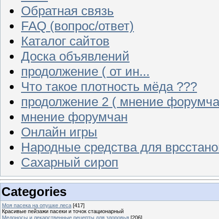
Обратная связь
FAQ (вопрос/ответ)
Каталог сайтов
Доска объявлений
продолжение ( от ин...
Что такое плотность мёда ???
продолжение 2 ( мнение форумча
мнение форумчан
Онлайн игры
Народные средства для врсстан
Сахарный сироп
Categories
Моя пасека на опушке леса
[417]
Красивые пейзажи пасеки и точок стационарный
Медоносы и лекарственные рецепты для здоровья
[206]