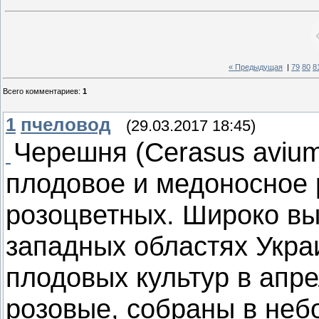
« Предыдущая
|
79
80
8
Всего комментариев
:
1
1
пчеловод
(29.03.2017 18:45)
Черешня (Cerasus aviu
плодовое и медоносное 
розоцветных. Широко вы
западных областях Укра
плодовых культур в апр
розовые, собраны в неб