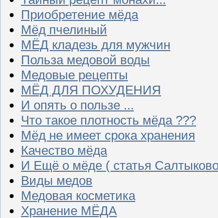
Приобретение мёда
Мёд пчелиный
МЁД кладезь для мужчин
Польза медовой воды
Медовые рецепты
МЁД ДЛЯ ПОХУДЕНИЯ
И опять о пользе ...
Что такое плотность мёда ???
Мёд не имеет срока хранения
Качество мёда
И Ещё о мёде ( статья Салтыково
Виды медов
Медовая косметика
Хранение МЁДА