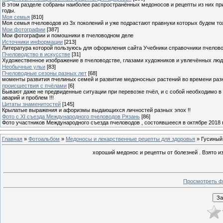
В этом разделе собраны наиболее распространённых медоносов и рецепты из них пр
годы.
Моя семья
[810]
Моя семья пчеловодов из 3х поколений и уже подрастают правнуки которых будем то
Мои фотографии
[387]
Мои фотографии и помошники в пчеловодном деле
Источники информации
[213]
Литература которой пользуюсь для оформления сайта Учебники справочники пчелов
Пчеловодство в искусстве
[31]
Художественное изображение в пчеловодстве, глазами художников и увлечённых лю
Необычные ульи
[83]
Пчеловодные сезоны разных лет
[68]
моменты развития пчелиных семей и развитие медоносных растений во времени разны
происшествия с пчёлами
[6]
Бывают даже не предвиденные ситуации при перевозке пчёл, и с собой необходимо в
аварий и проблем !!!
Цитаты знаменитостей
[145]
Крылатые выражения и афоризмы выдающихся личностей разных эпох !!
Фото с XI съезда Международного пчеловодов Рязань
[86]
Фото участников Международного съезда пчеловодов , состоявшееся в октябре 2018 
Главная
»
Фотоальбом
»
Медоносы и лекарственные рецепты для здоровья
» Гусиный
хороший медонос и рецепты от болезней . Взято из
Просмотреть ф