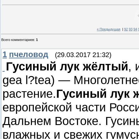
« Предыдущая
|
92
93
94
Всего комментариев
:
1
1
пчеловод
(29.03.2017 21:32)
Гусиный лук жёлтый
,
gea l?tea) — Многолетн
растение.
Гусиный лук 
европейской части Росси
Дальнем Востоке. Гусин
влажных и свежих гумус