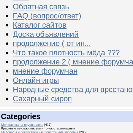
Обратная связь
FAQ (вопрос/ответ)
Каталог сайтов
Доска объявлений
продолжение ( от ин...
Что такое плотность мёда ???
продолжение 2 ( мнение форумча
мнение форумчан
Онлайн игры
Народные средства для врсстан
Сахарный сироп
Categories
Моя пасека на опушке леса
[417]
Красивые пейзажи пасеки и точок стационарный
Медоносы и лекарственные рецепты для здоровья
[206]