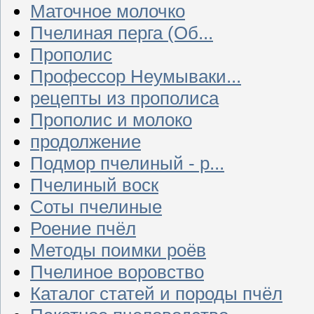
Маточное молочко
Пчелиная перга (Об...
Прополис
Профессор Неумываки...
рецепты из прополиса
Прополис и молоко
продолжение
Подмор пчелиный - р...
Пчелиный воск
Соты пчелиные
Роение пчёл
Методы поимки роёв
Пчелиное воровство
Каталог статей и породы пчёл